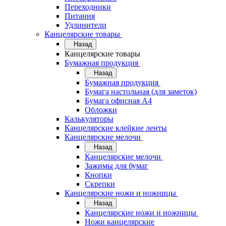
Переходники
Питания
Удлинители
Канцелярские товары
Назад
Канцелярские товары
Бумажная продукция
Назад
Бумажная продукция
Бумага настольная (для заметок)
Бумага офисная А4
Обложки
Калькуляторы
Канцелярские клейкие ленты
Канцелярские мелочи
Назад
Канцелярские мелочи
Зажимы для бумаг
Кнопки
Скрепки
Канцелярские ножи и ножницы
Назад
Канцелярские ножи и ножницы
Ножи канцелярские