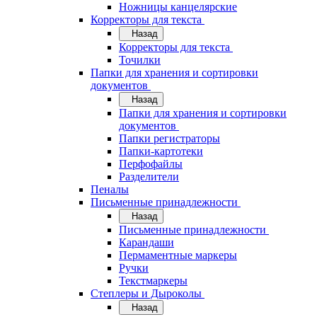
Ножницы канцелярские
Корректоры для текста
Назад
Корректоры для текста
Точилки
Папки для хранения и сортировки
документов
Назад
Папки для хранения и сортировки
документов
Папки регистраторы
Папки-картотеки
Перфофайлы
Разделители
Пеналы
Письменные принадлежности
Назад
Письменные принадлежности
Карандаши
Пермаментные маркеры
Ручки
Текстмаркеры
Степлеры и Дыроколы
Назад