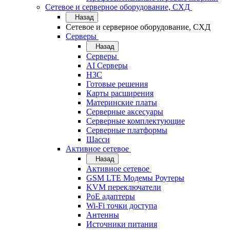
Сетевое и серверное оборудование, СХД
Назад
Сетевое и серверное оборудование, СХД
Cерверы
Назад
Cерверы
AI Серверы
H3C
Готовые решения
Карты расширения
Материнские платы
Серверные аксесуары
Серверные комплектующие
Серверные платформы
Шасси
Активное сетевое
Назад
Активное сетевое
GSM LTE Модемы Роутеры
KVM переключатели
PoE адаптеры
Wi-Fi точки доступа
Антенны
Источники питания