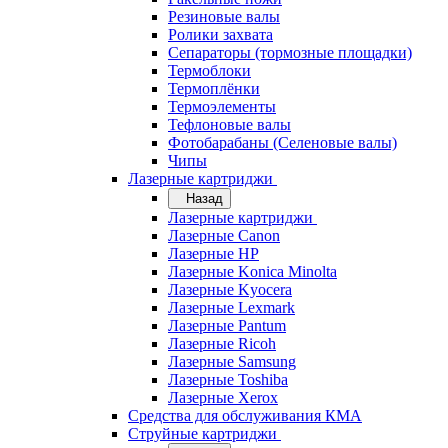
Резиновые валы
Ролики захвата
Сепараторы (тормозные площадки)
Термоблоки
Термоплёнки
Термоэлементы
Тефлоновые валы
Фотобарабаны (Селеновые валы)
Чипы
Лазерные картриджи
Назад
Лазерные картриджи
Лазерные Canon
Лазерные HP
Лазерные Konica Minolta
Лазерные Kyocera
Лазерные Lexmark
Лазерные Pantum
Лазерные Ricoh
Лазерные Samsung
Лазерные Toshiba
Лазерные Xerox
Средства для обслуживания КМА
Струйные картриджи