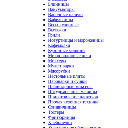
Блинницы
Вакууматоры
Варочные панели
Вафельницы
Весы кухонные
Вытяжки
Грили
Йогуртницы и мороженицы
Кофемолки
Кухонные машины
Микроволновые печи
Миксеры
Мультиварки
Мясорубки
Настольные плиты
Пароварки и сушки
Планетарные миксеры
Посудомоечные машины
Приготовление напитков
Прочая кухонная техника
Сэндвичницы
Тостеры
Фритюрницы
Хлебопечки
Холодильное оборудование