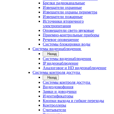
Брелки радиоканальные
Извещатели охранные
Извещатели охраны периметра
Извещатели пожарные
Источники вторичного
электропитания
Оповещатели свето-звуковые
Приемно-контрольные приборы
Речевое оповещение
Системы блокировки воды
Системы видеонаблюдения
Назад
Системы видеонаблюдения
IP видеонаблюдение
Аналоговое и HD видеонаблюдение
Системы контроля доступа
Назад
Системы контроля доступа
Видеодомофония
Замки и доводчики
Идентификаторы
Кнопки выхода и гибкие переходы
Контроллеры
Считыватели