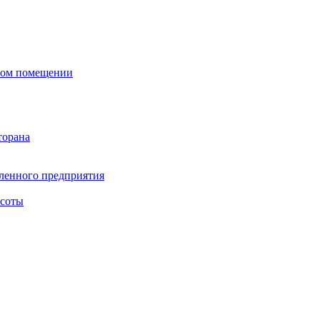
сном помещении
торана
ленного предприятия
асоты