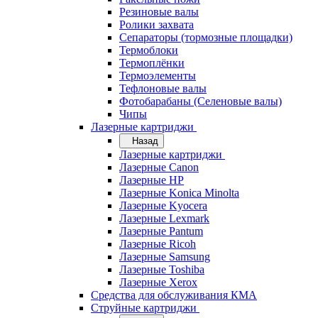
Резиновые валы
Ролики захвата
Сепараторы (тормозные площадки)
Термоблоки
Термоплёнки
Термоэлементы
Тефлоновые валы
Фотобарабаны (Селеновые валы)
Чипы
Лазерные картриджи
Назад
Лазерные картриджи
Лазерные Canon
Лазерные HP
Лазерные Konica Minolta
Лазерные Kyocera
Лазерные Lexmark
Лазерные Pantum
Лазерные Ricoh
Лазерные Samsung
Лазерные Toshiba
Лазерные Xerox
Средства для обслуживания КМА
Струйные картриджи