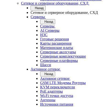
Сетевое и серверное оборудование, СХД
Назад
Сетевое и серверное оборудование, СХД
Cерверы
Назад
Cерверы
AI Серверы
H3C
Готовые решения
Карты расширения
Материнские платы
Серверные аксесуары
Серверные комплектующие
Серверные платформы
Шасси
Активное сетевое
Назад
Активное сетевое
GSM LTE Модемы Роутеры
KVM переключатели
PoE адаптеры
Wi-Fi точки доступа
Антенны
Источники питания