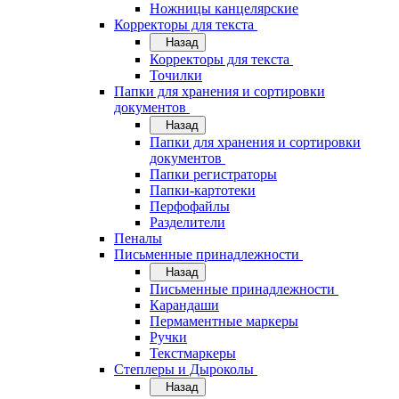
Ножницы канцелярские
Корректоры для текста
Назад
Корректоры для текста
Точилки
Папки для хранения и сортировки
документов
Назад
Папки для хранения и сортировки
документов
Папки регистраторы
Папки-картотеки
Перфофайлы
Разделители
Пеналы
Письменные принадлежности
Назад
Письменные принадлежности
Карандаши
Пермаментные маркеры
Ручки
Текстмаркеры
Степлеры и Дыроколы
Назад