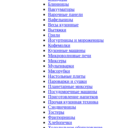
Блинницы
Вакууматоры
Варочные панели
Вафельницы
Весы кухонные
Вытяжки
Грили
Йогуртницы и мороженицы
Кофемолки
Кухонные машины
Микроволновые печи
Миксеры
Мультиварки
Мясорубки
Настольные плиты
Пароварки и сушки
Планетарные миксеры
Посудомоечные машины
Приготовление напитков
Прочая кухонная техника
Сэндвичницы
Тостеры
Фритюрницы
Хлебопечки
Холодильное оборудование