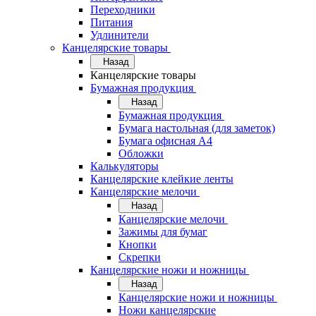
Переходники
Питания
Удлинители
Канцелярские товары
Назад
Канцелярские товары
Бумажная продукция
Назад
Бумажная продукция
Бумага настольная (для заметок)
Бумага офисная А4
Обложки
Калькуляторы
Канцелярские клейкие ленты
Канцелярские мелочи
Назад
Канцелярские мелочи
Зажимы для бумаг
Кнопки
Скрепки
Канцелярские ножи и ножницы
Назад
Канцелярские ножи и ножницы
Ножи канцелярские