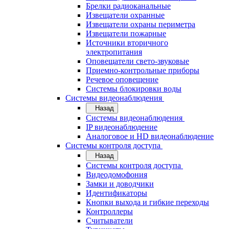
Брелки радиоканальные
Извещатели охранные
Извещатели охраны периметра
Извещатели пожарные
Источники вторичного
электропитания
Оповещатели свето-звуковые
Приемно-контрольные приборы
Речевое оповещение
Системы блокировки воды
Системы видеонаблюдения
Назад
Системы видеонаблюдения
IP видеонаблюдение
Аналоговое и HD видеонаблюдение
Системы контроля доступа
Назад
Системы контроля доступа
Видеодомофония
Замки и доводчики
Идентификаторы
Кнопки выхода и гибкие переходы
Контроллеры
Считыватели