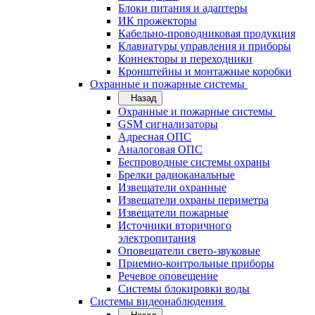
Блоки питания и адаптеры
ИК прожекторы
Кабельно-проводниковая продукция
Клавиатуры управления и приборы
Коннекторы и переходники
Кронштейны и монтажные коробки
Охранные и пожарные системы
Назад
Охранные и пожарные системы
GSM сигнализаторы
Адресная ОПС
Аналоговая ОПС
Беспроводные системы охраны
Брелки радиоканальные
Извещатели охранные
Извещатели охраны периметра
Извещатели пожарные
Источники вторичного
электропитания
Оповещатели свето-звуковые
Приемно-контрольные приборы
Речевое оповещение
Системы блокировки воды
Системы видеонаблюдения