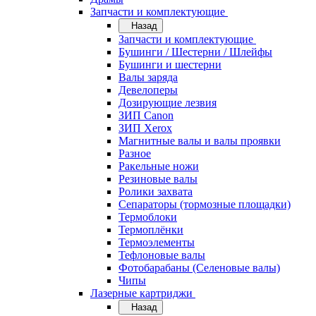
Запчасти и комплектующие
Назад
Запчасти и комплектующие
Бушинги / Шестерни / Шлейфы
Бушинги и шестерни
Валы заряда
Девелоперы
Дозирующие лезвия
ЗИП Canon
ЗИП Xerox
Магнитные валы и валы проявки
Разное
Ракельные ножи
Резиновые валы
Ролики захвата
Сепараторы (тормозные площадки)
Термоблоки
Термоплёнки
Термоэлементы
Тефлоновые валы
Фотобарабаны (Селеновые валы)
Чипы
Лазерные картриджи
Назад