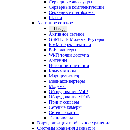
Серверные аксесуары
Серверные комплектующие
Серверные платформы
Шасси
Активное сетевое
Назад
Активное сетевое
GSM LTE Модемы Роутеры
KVM переключатели
PoE адаптеры
Wi-Fi точки доступа
Антенны
Источники питания
Коммутаторы
Маршрутизаторы
Медиаконвертеры
Модемы
Оборудование VoIP
Оборудование xPON
Принт серверы
Сетевые камеры
Сетевые карты
Трансиверы
Виртуализация и облачное хранение
Системы хранения данных и