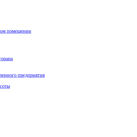
сном помещении
торана
ленного предприятия
асоты