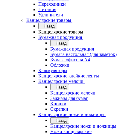
Переходники
Питания
Удлинители
Канцелярские товары
Назад
Канцелярские товары
Бумажная продукция
Назад
Бумажная продукция
Бумага настольная (для заметок)
Бумага офисная А4
Обложки
Калькуляторы
Канцелярские клейкие ленты
Канцелярские мелочи
Назад
Канцелярские мелочи
Зажимы для бумаг
Кнопки
Скрепки
Канцелярские ножи и ножницы
Назад
Канцелярские ножи и ножницы
Ножи канцелярские