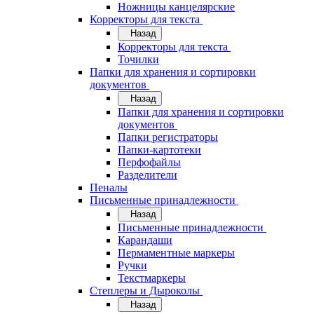
Ножницы канцелярские
Корректоры для текста
Назад
Корректоры для текста
Точилки
Папки для хранения и сортировки
документов
Назад
Папки для хранения и сортировки
документов
Папки регистраторы
Папки-картотеки
Перфофайлы
Разделители
Пеналы
Письменные принадлежности
Назад
Письменные принадлежности
Карандаши
Пермаментные маркеры
Ручки
Текстмаркеры
Степлеры и Дыроколы
Назад