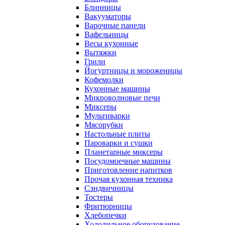
Блинницы
Вакууматоры
Варочные панели
Вафельницы
Весы кухонные
Вытяжки
Грили
Йогуртницы и мороженицы
Кофемолки
Кухонные машины
Микроволновые печи
Миксеры
Мультиварки
Мясорубки
Настольные плиты
Пароварки и сушки
Планетарные миксеры
Посудомоечные машины
Приготовление напитков
Прочая кухонная техника
Сэндвичницы
Тостеры
Фритюрницы
Хлебопечки
Холодильное оборудование