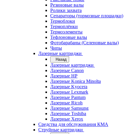
Резиновые валы
Ролики захвата
Сепараторы (тормозные площадки)
Термоблоки
Термоплёнки
Термоэлементы
Тефлоновые валы
Фотобарабаны (Селеновые валы)
Чипы
Лазерные картриджи
Назад
Лазерные картриджи
Лазерные Canon
Лазерные HP
Лазерные Konica Minolta
Лазерные Kyocera
Лазерные Lexmark
Лазерные Pantum
Лазерные Ricoh
Лазерные Samsung
Лазерные Toshiba
Лазерные Xerox
Средства для обслуживания КМА
Струйные картриджи