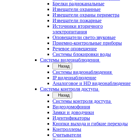
Брелки радиоканальные
Извещатели охранные
Извещатели охраны периметра
Извещатели пожарные
Источники вторичного
электропитания
Оповещатели свето-звуковые
Приемно-контрольные приборы
Речевое оповещение
Системы блокировки воды
Системы видеонаблюдения
Назад
Системы видеонаблюдения
IP видеонаблюдение
Аналоговое и HD видеонаблюдение
Системы контроля доступа
Назад
Системы контроля доступа
Видеодомофония
Замки и доводчики
Идентификаторы
Кнопки выхода и гибкие переходы
Контроллеры
Считыватели