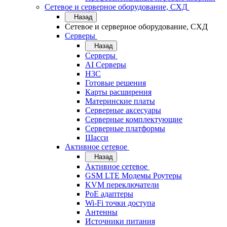
Сетевое и серверное оборудование, СХД
Назад
Сетевое и серверное оборудование, СХД
Cерверы
Назад
Cерверы
AI Серверы
H3C
Готовые решения
Карты расширения
Материнские платы
Серверные аксесуары
Серверные комплектующие
Серверные платформы
Шасси
Активное сетевое
Назад
Активное сетевое
GSM LTE Модемы Роутеры
KVM переключатели
PoE адаптеры
Wi-Fi точки доступа
Антенны
Источники питания