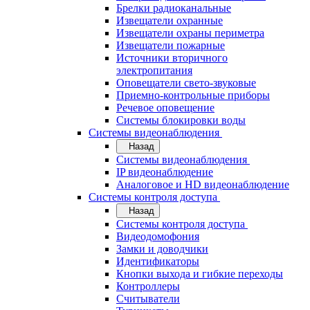
Брелки радиоканальные
Извещатели охранные
Извещатели охраны периметра
Извещатели пожарные
Источники вторичного
электропитания
Оповещатели свето-звуковые
Приемно-контрольные приборы
Речевое оповещение
Системы блокировки воды
Системы видеонаблюдения
Назад
Системы видеонаблюдения
IP видеонаблюдение
Аналоговое и HD видеонаблюдение
Системы контроля доступа
Назад
Системы контроля доступа
Видеодомофония
Замки и доводчики
Идентификаторы
Кнопки выхода и гибкие переходы
Контроллеры
Считыватели