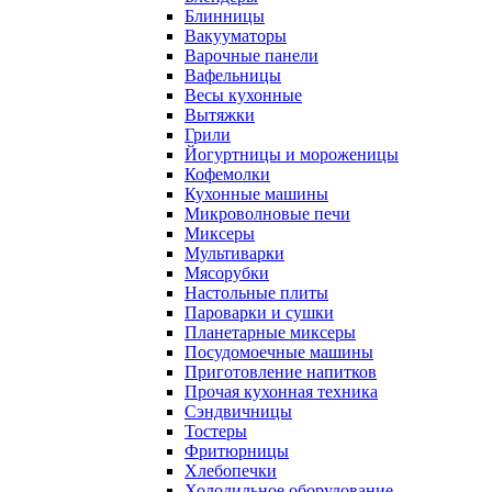
Блинницы
Вакууматоры
Варочные панели
Вафельницы
Весы кухонные
Вытяжки
Грили
Йогуртницы и мороженицы
Кофемолки
Кухонные машины
Микроволновые печи
Миксеры
Мультиварки
Мясорубки
Настольные плиты
Пароварки и сушки
Планетарные миксеры
Посудомоечные машины
Приготовление напитков
Прочая кухонная техника
Сэндвичницы
Тостеры
Фритюрницы
Хлебопечки
Холодильное оборудование