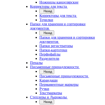
Ножницы канцелярские
Корректоры для текста
Назад
Корректоры для текста
Точилки
Папки для хранения и сортировки
документов
Назад
Папки для хранения и сортировки
документов
Папки регистраторы
Папки-картотеки
Перфофайлы
Разделители
Пеналы
Письменные принадлежности
Назад
Письменные принадлежности
Карандаши
Пермаментные маркеры
Ручки
Текстмаркеры
Степлеры и Дыроколы
Назад