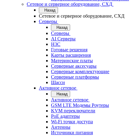
Сетевое и серверное оборудование, СХД
Назад
Сетевое и серверное оборудование, СХД
Cерверы
Назад
Cерверы
AI Серверы
H3C
Готовые решения
Карты расширения
Материнские платы
Серверные аксесуары
Серверные комплектующие
Серверные платформы
Шасси
Активное сетевое
Назад
Активное сетевое
GSM LTE Модемы Роутеры
KVM переключатели
PoE адаптеры
Wi-Fi точки доступа
Антенны
Источники питания