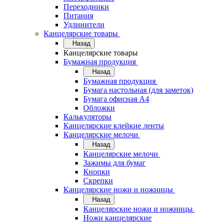
Переходники
Питания
Удлинители
Канцелярские товары
Назад
Канцелярские товары
Бумажная продукция
Назад
Бумажная продукция
Бумага настольная (для заметок)
Бумага офисная А4
Обложки
Калькуляторы
Канцелярские клейкие ленты
Канцелярские мелочи
Назад
Канцелярские мелочи
Зажимы для бумаг
Кнопки
Скрепки
Канцелярские ножи и ножницы
Назад
Канцелярские ножи и ножницы
Ножи канцелярские