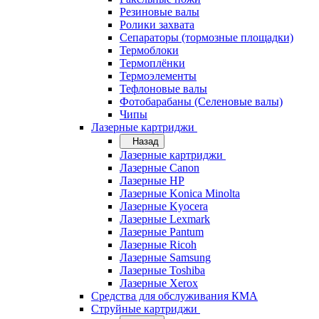
Резиновые валы
Ролики захвата
Сепараторы (тормозные площадки)
Термоблоки
Термоплёнки
Термоэлементы
Тефлоновые валы
Фотобарабаны (Селеновые валы)
Чипы
Лазерные картриджи
Назад
Лазерные картриджи
Лазерные Canon
Лазерные HP
Лазерные Konica Minolta
Лазерные Kyocera
Лазерные Lexmark
Лазерные Pantum
Лазерные Ricoh
Лазерные Samsung
Лазерные Toshiba
Лазерные Xerox
Средства для обслуживания КМА
Струйные картриджи