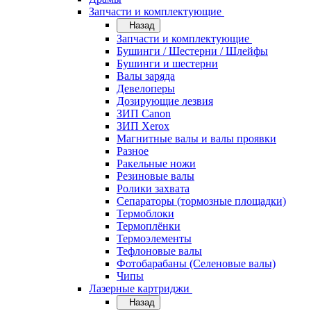
Запчасти и комплектующие
Назад
Запчасти и комплектующие
Бушинги / Шестерни / Шлейфы
Бушинги и шестерни
Валы заряда
Девелоперы
Дозирующие лезвия
ЗИП Canon
ЗИП Xerox
Магнитные валы и валы проявки
Разное
Ракельные ножи
Резиновые валы
Ролики захвата
Сепараторы (тормозные площадки)
Термоблоки
Термоплёнки
Термоэлементы
Тефлоновые валы
Фотобарабаны (Селеновые валы)
Чипы
Лазерные картриджи
Назад