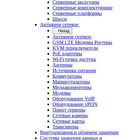
Серверные аксесуары
Серверные комплектующие
Серверные платформы
Шасси
Активное сетевое
Назад
Активное сетевое
GSM LTE Модемы Роутеры
KVM переключатели
PoE адаптеры
Wi-Fi точки доступа
Антенны
Источники питания
Коммутаторы
Маршрутизаторы
Медиаконвертеры
Модемы
Оборудование VoIP
Оборудование xPON
Принт серверы
Сетевые камеры
Сетевые карты
Трансиверы
Виртуализация и облачное хранение
Системы хранения данных и