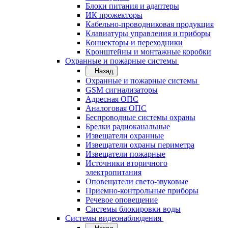
Блоки питания и адаптеры
ИК прожекторы
Кабельно-проводниковая продукция
Клавиатуры управления и приборы
Коннекторы и переходники
Кронштейны и монтажные коробки
Охранные и пожарные системы
Назад
Охранные и пожарные системы
GSM сигнализаторы
Адресная ОПС
Аналоговая ОПС
Беспроводные системы охраны
Брелки радиоканальные
Извещатели охранные
Извещатели охраны периметра
Извещатели пожарные
Источники вторичного
электропитания
Оповещатели свето-звуковые
Приемно-контрольные приборы
Речевое оповещение
Системы блокировки воды
Системы видеонаблюдения