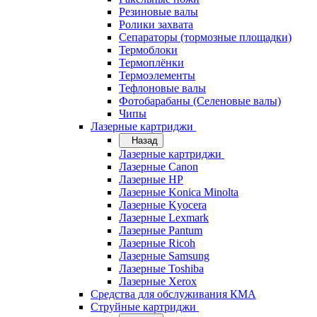
Резиновые валы
Ролики захвата
Сепараторы (тормозные площадки)
Термоблоки
Термоплёнки
Термоэлементы
Тефлоновые валы
Фотобарабаны (Селеновые валы)
Чипы
Лазерные картриджи
Назад
Лазерные картриджи
Лазерные Canon
Лазерные HP
Лазерные Konica Minolta
Лазерные Kyocera
Лазерные Lexmark
Лазерные Pantum
Лазерные Ricoh
Лазерные Samsung
Лазерные Toshiba
Лазерные Xerox
Средства для обслуживания КМА
Струйные картриджи