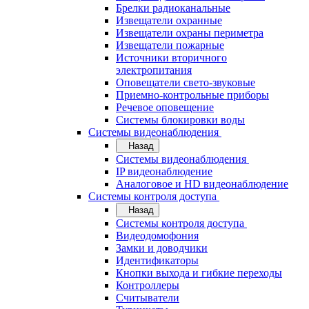
Брелки радиоканальные
Извещатели охранные
Извещатели охраны периметра
Извещатели пожарные
Источники вторичного
электропитания
Оповещатели свето-звуковые
Приемно-контрольные приборы
Речевое оповещение
Системы блокировки воды
Системы видеонаблюдения
Назад
Системы видеонаблюдения
IP видеонаблюдение
Аналоговое и HD видеонаблюдение
Системы контроля доступа
Назад
Системы контроля доступа
Видеодомофония
Замки и доводчики
Идентификаторы
Кнопки выхода и гибкие переходы
Контроллеры
Считыватели