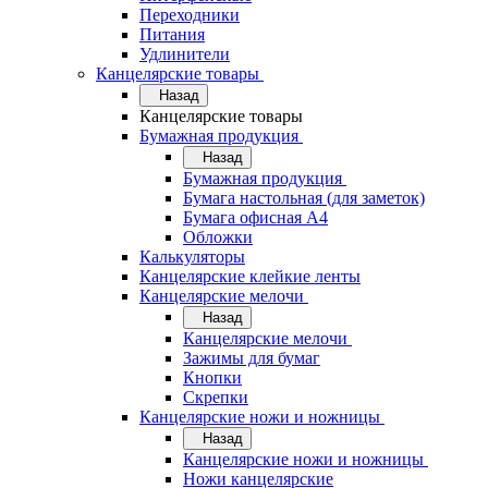
Переходники
Питания
Удлинители
Канцелярские товары
Назад
Канцелярские товары
Бумажная продукция
Назад
Бумажная продукция
Бумага настольная (для заметок)
Бумага офисная А4
Обложки
Калькуляторы
Канцелярские клейкие ленты
Канцелярские мелочи
Назад
Канцелярские мелочи
Зажимы для бумаг
Кнопки
Скрепки
Канцелярские ножи и ножницы
Назад
Канцелярские ножи и ножницы
Ножи канцелярские