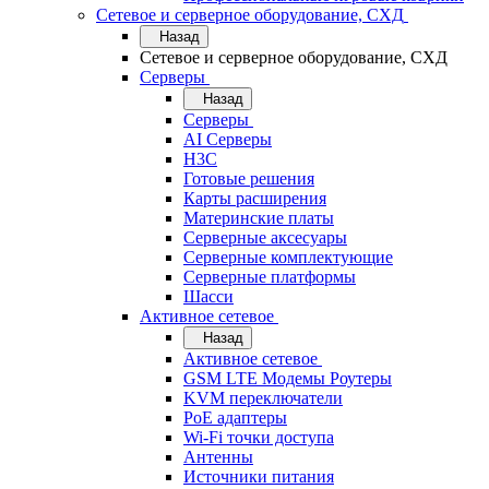
Сетевое и серверное оборудование, СХД
Назад
Сетевое и серверное оборудование, СХД
Cерверы
Назад
Cерверы
AI Серверы
H3C
Готовые решения
Карты расширения
Материнские платы
Серверные аксесуары
Серверные комплектующие
Серверные платформы
Шасси
Активное сетевое
Назад
Активное сетевое
GSM LTE Модемы Роутеры
KVM переключатели
PoE адаптеры
Wi-Fi точки доступа
Антенны
Источники питания