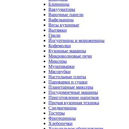
Блинницы
Вакууматоры
Варочные панели
Вафельницы
Весы кухонные
Вытяжки
Грили
Йогуртницы и мороженицы
Кофемолки
Кухонные машины
Микроволновые печи
Миксеры
Мультиварки
Мясорубки
Настольные плиты
Пароварки и сушки
Планетарные миксеры
Посудомоечные машины
Приготовление напитков
Прочая кухонная техника
Сэндвичницы
Тостеры
Фритюрницы
Хлебопечки
Холодильное оборудование