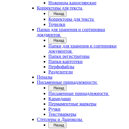
Ножницы канцелярские
Корректоры для текста
Назад
Корректоры для текста
Точилки
Папки для хранения и сортировки
документов
Назад
Папки для хранения и сортировки
документов
Папки регистраторы
Папки-картотеки
Перфофайлы
Разделители
Пеналы
Письменные принадлежности
Назад
Письменные принадлежности
Карандаши
Пермаментные маркеры
Ручки
Текстмаркеры
Степлеры и Дыроколы
Назад