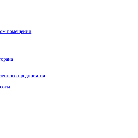
сном помещении
торана
ленного предприятия
асоты