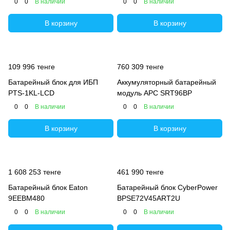
0
0
В наличии
0
0
В наличии
В корзину
В корзину
109 996 тенге
760 309 тенге
Батарейный блок для ИБП
Аккумуляторный батарейный
PTS-1KL-LCD
модуль APC SRT96BP
0
0
В наличии
0
0
В наличии
В корзину
В корзину
1 608 253 тенге
461 990 тенге
Батарейный блок Eaton
Батарейный блок CyberPower
9EEBM480
BPSE72V45ART2U
0
0
В наличии
0
0
В наличии