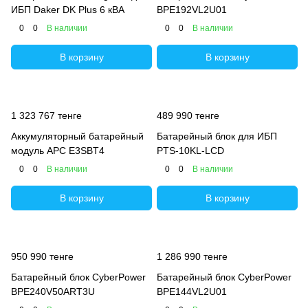
ИБП Daker DK Plus 6 кВА
BPE192VL2U01
0
0
В наличии
0
0
В наличии
В корзину
В корзину
1 323 767 тенге
489 990 тенге
Аккумуляторный батарейный
Батарейный блок для ИБП
модуль APC E3SBT4
PTS-10KL-LCD
0
0
В наличии
0
0
В наличии
В корзину
В корзину
950 990 тенге
1 286 990 тенге
Батарейный блок CyberPower
Батарейный блок CyberPower
BPE240V50ART3U
BPE144VL2U01