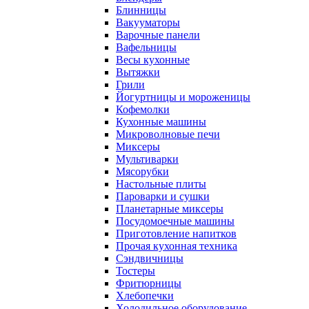
Блинницы
Вакууматоры
Варочные панели
Вафельницы
Весы кухонные
Вытяжки
Грили
Йогуртницы и мороженицы
Кофемолки
Кухонные машины
Микроволновые печи
Миксеры
Мультиварки
Мясорубки
Настольные плиты
Пароварки и сушки
Планетарные миксеры
Посудомоечные машины
Приготовление напитков
Прочая кухонная техника
Сэндвичницы
Тостеры
Фритюрницы
Хлебопечки
Холодильное оборудование