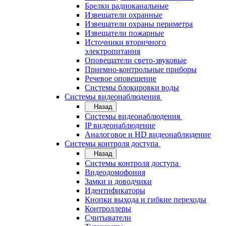
Брелки радиоканальные
Извещатели охранные
Извещатели охраны периметра
Извещатели пожарные
Источники вторичного
электропитания
Оповещатели свето-звуковые
Приемно-контрольные приборы
Речевое оповещение
Системы блокировки воды
Системы видеонаблюдения
Назад
Системы видеонаблюдения
IP видеонаблюдение
Аналоговое и HD видеонаблюдение
Системы контроля доступа
Назад
Системы контроля доступа
Видеодомофония
Замки и доводчики
Идентификаторы
Кнопки выхода и гибкие переходы
Контроллеры
Считыватели