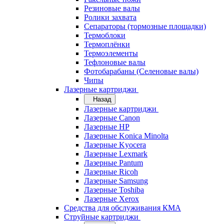
Резиновые валы
Ролики захвата
Сепараторы (тормозные площадки)
Термоблоки
Термоплёнки
Термоэлементы
Тефлоновые валы
Фотобарабаны (Селеновые валы)
Чипы
Лазерные картриджи
Назад
Лазерные картриджи
Лазерные Canon
Лазерные HP
Лазерные Konica Minolta
Лазерные Kyocera
Лазерные Lexmark
Лазерные Pantum
Лазерные Ricoh
Лазерные Samsung
Лазерные Toshiba
Лазерные Xerox
Средства для обслуживания КМА
Струйные картриджи