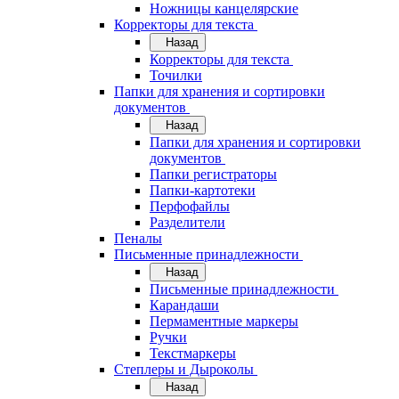
Ножницы канцелярские
Корректоры для текста
Назад
Корректоры для текста
Точилки
Папки для хранения и сортировки
документов
Назад
Папки для хранения и сортировки
документов
Папки регистраторы
Папки-картотеки
Перфофайлы
Разделители
Пеналы
Письменные принадлежности
Назад
Письменные принадлежности
Карандаши
Пермаментные маркеры
Ручки
Текстмаркеры
Степлеры и Дыроколы
Назад