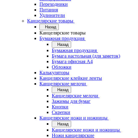
Переходники
Питания
Удлинители
Канцелярские товары
Назад
Канцелярские товары
Бумажная продукция
Назад
Бумажная продукция
Бумага настольная (для заметок)
Бумага офисная А4
Обложки
Калькуляторы
Канцелярские клейкие ленты
Канцелярские мелочи
Назад
Канцелярские мелочи
Зажимы для бумаг
Кнопки
Скрепки
Канцелярские ножи и ножницы
Назад
Канцелярские ножи и ножницы
Ножи канцелярские