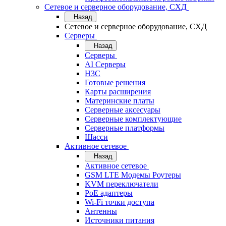
Сетевое и серверное оборудование, СХД
Назад
Сетевое и серверное оборудование, СХД
Cерверы
Назад
Cерверы
AI Серверы
H3C
Готовые решения
Карты расширения
Материнские платы
Серверные аксесуары
Серверные комплектующие
Серверные платформы
Шасси
Активное сетевое
Назад
Активное сетевое
GSM LTE Модемы Роутеры
KVM переключатели
PoE адаптеры
Wi-Fi точки доступа
Антенны
Источники питания