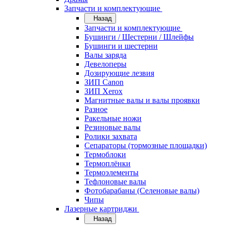
Запчасти и комплектующие
Назад
Запчасти и комплектующие
Бушинги / Шестерни / Шлейфы
Бушинги и шестерни
Валы заряда
Девелоперы
Дозирующие лезвия
ЗИП Canon
ЗИП Xerox
Магнитные валы и валы проявки
Разное
Ракельные ножи
Резиновые валы
Ролики захвата
Сепараторы (тормозные площадки)
Термоблоки
Термоплёнки
Термоэлементы
Тефлоновые валы
Фотобарабаны (Селеновые валы)
Чипы
Лазерные картриджи
Назад