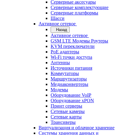
Серверные аксесуары
Серверные комплектующие
Серверные платформы
Шасси
Активное сетевое
Назад
Активное сетевое
GSM LTE Модемы Роутеры
KVM переключатели
PoE адаптеры
Wi-Fi точки доступа
Антенны
Источники питания
Коммутаторы
Маршрутизаторы
Медиаконвертеры
Модемы
Оборудование VoIP
Оборудование xPON
Принт серверы
Сетевые камеры
Сетевые карты
Трансиверы
Виртуализация и облачное хранение
Системы хранения данных и