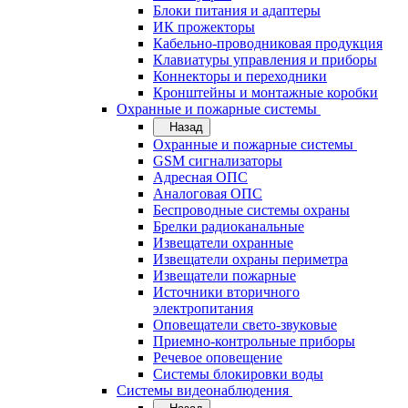
Блоки питания и адаптеры
ИК прожекторы
Кабельно-проводниковая продукция
Клавиатуры управления и приборы
Коннекторы и переходники
Кронштейны и монтажные коробки
Охранные и пожарные системы
Назад
Охранные и пожарные системы
GSM сигнализаторы
Адресная ОПС
Аналоговая ОПС
Беспроводные системы охраны
Брелки радиоканальные
Извещатели охранные
Извещатели охраны периметра
Извещатели пожарные
Источники вторичного
электропитания
Оповещатели свето-звуковые
Приемно-контрольные приборы
Речевое оповещение
Системы блокировки воды
Системы видеонаблюдения