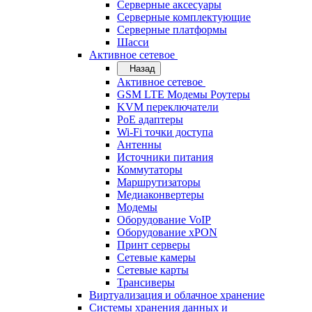
Серверные аксесуары
Серверные комплектующие
Серверные платформы
Шасси
Активное сетевое
Назад
Активное сетевое
GSM LTE Модемы Роутеры
KVM переключатели
PoE адаптеры
Wi-Fi точки доступа
Антенны
Источники питания
Коммутаторы
Маршрутизаторы
Медиаконвертеры
Модемы
Оборудование VoIP
Оборудование xPON
Принт серверы
Сетевые камеры
Сетевые карты
Трансиверы
Виртуализация и облачное хранение
Системы хранения данных и