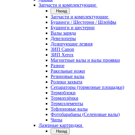
Запчасти и комплектующие
Назад
Запчасти и комплектующие
Бушинги / Шестерни / Шлейфы
Бушинги и шестерни
Валы заряда
Девелоперы
Дозирующие лезвия
ЗИП Canon
ЗИП Xerox
Магнитные валы и валы проявки
Разное
Ракельные ножи
Резиновые валы
Ролики захвата
Сепараторы (тормозные площадки)
Термоблоки
Термоплёнки
Термоэлементы
Тефлоновые валы
Фотобарабаны (Селеновые валы)
Чипы
Лазерные картриджи
Назад