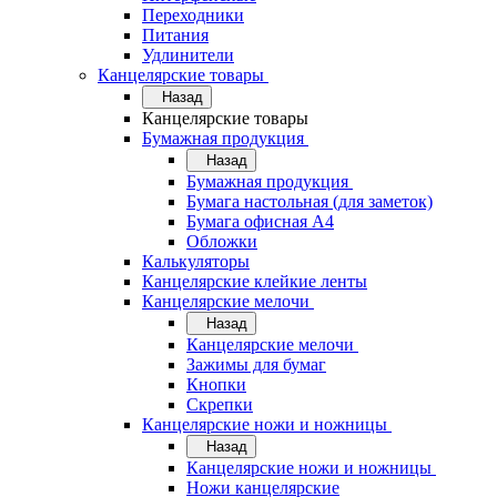
Переходники
Питания
Удлинители
Канцелярские товары
Назад
Канцелярские товары
Бумажная продукция
Назад
Бумажная продукция
Бумага настольная (для заметок)
Бумага офисная А4
Обложки
Калькуляторы
Канцелярские клейкие ленты
Канцелярские мелочи
Назад
Канцелярские мелочи
Зажимы для бумаг
Кнопки
Скрепки
Канцелярские ножи и ножницы
Назад
Канцелярские ножи и ножницы
Ножи канцелярские