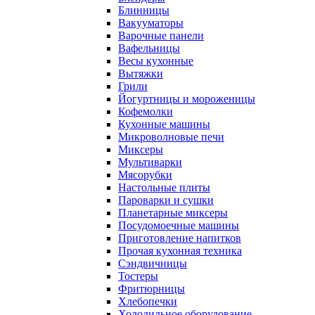
Блинницы
Вакууматоры
Варочные панели
Вафельницы
Весы кухонные
Вытяжки
Грили
Йогуртницы и мороженицы
Кофемолки
Кухонные машины
Микроволновые печи
Миксеры
Мультиварки
Мясорубки
Настольные плиты
Пароварки и сушки
Планетарные миксеры
Посудомоечные машины
Приготовление напитков
Прочая кухонная техника
Сэндвичницы
Тостеры
Фритюрницы
Хлебопечки
Холодильное оборудование