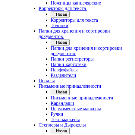
Ножницы канцелярские
Корректоры для текста
Назад
Корректоры для текста
Точилки
Папки для хранения и сортировки
документов
Назад
Папки для хранения и сортировки
документов
Папки регистраторы
Папки-картотеки
Перфофайлы
Разделители
Пеналы
Письменные принадлежности
Назад
Письменные принадлежности
Карандаши
Пермаментные маркеры
Ручки
Текстмаркеры
Степлеры и Дыроколы
Назад