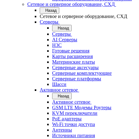
Сетевое и серверное оборудование, СХД
Назад
Сетевое и серверное оборудование, СХД
Cерверы
Назад
Cерверы
AI Серверы
H3C
Готовые решения
Карты расширения
Материнские платы
Серверные аксесуары
Серверные комплектующие
Серверные платформы
Шасси
Активное сетевое
Назад
Активное сетевое
GSM LTE Модемы Роутеры
KVM переключатели
PoE адаптеры
Wi-Fi точки доступа
Антенны
Источники питания