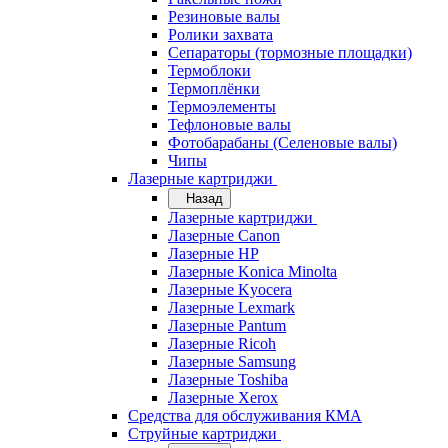
Резиновые валы
Ролики захвата
Сепараторы (тормозные площадки)
Термоблоки
Термоплёнки
Термоэлементы
Тефлоновые валы
Фотобарабаны (Селеновые валы)
Чипы
Лазерные картриджи
Назад
Лазерные картриджи
Лазерные Canon
Лазерные HP
Лазерные Konica Minolta
Лазерные Kyocera
Лазерные Lexmark
Лазерные Pantum
Лазерные Ricoh
Лазерные Samsung
Лазерные Toshiba
Лазерные Xerox
Средства для обслуживания КМА
Струйные картриджи