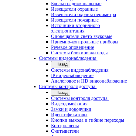
Брелки радиоканальные
Извещатели охранные
Извещатели охраны периметра
Извещатели пожарные
Источники вторичного
электропитания
Оповещатели свето-звуковые
Приемно-контрольные приборы
Речевое оповещение
Системы блокировки воды
Системы видеонаблюдения
Назад
Системы видеонаблюдения
IP видеонаблюдение
Аналоговое и HD видеонаблюдение
Системы контроля доступа
Назад
Системы контроля доступа
Видеодомофония
Замки и доводчики
Идентификаторы
Кнопки выхода и гибкие переходы
Контроллеры
Считыватели