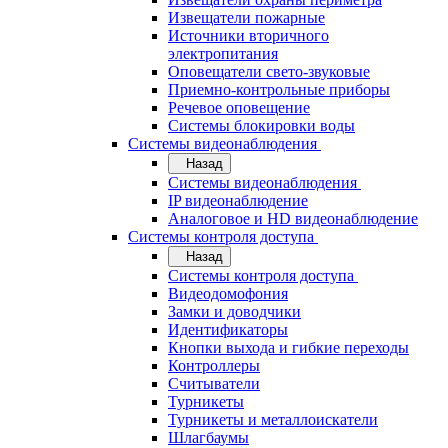
Извещатели пожарные
Источники вторичного
электропитания
Оповещатели свето-звуковые
Приемно-контрольные приборы
Речевое оповещение
Системы блокировки воды
Системы видеонаблюдения
Назад
Системы видеонаблюдения
IP видеонаблюдение
Аналоговое и HD видеонаблюдение
Системы контроля доступа
Назад
Системы контроля доступа
Видеодомофония
Замки и доводчики
Идентификаторы
Кнопки выхода и гибкие переходы
Контроллеры
Считыватели
Турникеты
Турникеты и металлоискатели
Шлагбаумы