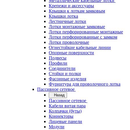
Металлические кабельные лотки
Крепежи и аксессуары
Крышки к лоткам замковым
Крышки лотка
Лестничные лотки
Лотки монтажные замковые
Лотки перфорированные монтажные
Лотки перфорированные с замком
Лотки проволочные
Огнестойкие кабельные линии
Опорные поверхности
Подвесы
Профили
Соединители
Стойки и полки
Фасонные изделия
Фурнитура для проволочного лотка
Пассивное сетевое
Назад
Пассивное сетевое
Кабели витая пара
Колпачки (буты)
Коннекторы
Лицевые панели
Модули