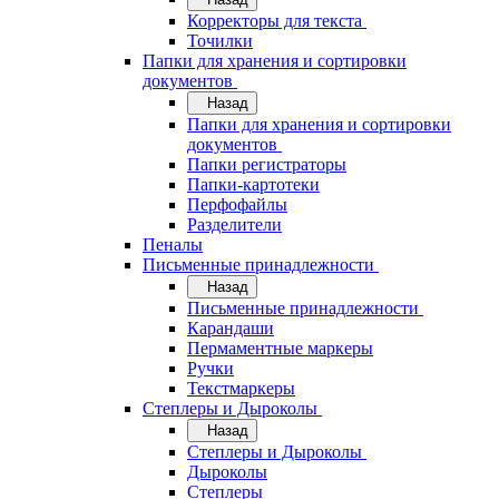
Корректоры для текста
Точилки
Папки для хранения и сортировки
документов
Назад
Папки для хранения и сортировки
документов
Папки регистраторы
Папки-картотеки
Перфофайлы
Разделители
Пеналы
Письменные принадлежности
Назад
Письменные принадлежности
Карандаши
Пермаментные маркеры
Ручки
Текстмаркеры
Степлеры и Дыроколы
Назад
Степлеры и Дыроколы
Дыроколы
Степлеры