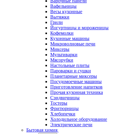
Варочные панели
Вафельницы
Весы кухонные
Вытяжки
Грили
Йогуртницы и мороженицы
Кофемолки
Кухонные машины
Микроволновые печи
Миксеры
Мультиварки
Мясорубки
Настольные плиты
Пароварки и сушки
Планетарные миксеры
Посудомоечные машины
Приготовление напитков
Прочая кухонная техника
Сэндвичницы
Тостеры
Фритюрницы
Хлебопечки
Холодильное оборудование
Электрические печи
Бытовая химия