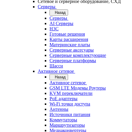
Сетевое и серверное оборудование, СХД
Cерверы
Назад
Cерверы
AI Серверы
H3C
Готовые решения
Карты расширения
Материнские платы
Серверные аксесуары
Серверные комплектующие
Серверные платформы
Шасси
Активное сетевое
Назад
Активное сетевое
GSM LTE Модемы Роутеры
KVM переключатели
PoE адаптеры
Wi-Fi точки доступа
Антенны
Источники питания
Коммутаторы
Маршрутизаторы
Медиаконвертеры