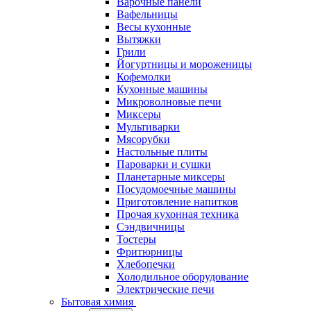
Варочные панели
Вафельницы
Весы кухонные
Вытяжки
Грили
Йогуртницы и мороженицы
Кофемолки
Кухонные машины
Микроволновые печи
Миксеры
Мультиварки
Мясорубки
Настольные плиты
Пароварки и сушки
Планетарные миксеры
Посудомоечные машины
Приготовление напитков
Прочая кухонная техника
Сэндвичницы
Тостеры
Фритюрницы
Хлебопечки
Холодильное оборудование
Электрические печи
Бытовая химия