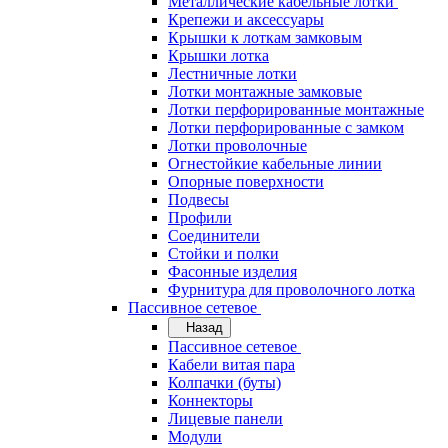
Металлические кабельные лотки
Крепежи и аксессуары
Крышки к лоткам замковым
Крышки лотка
Лестничные лотки
Лотки монтажные замковые
Лотки перфорированные монтажные
Лотки перфорированные с замком
Лотки проволочные
Огнестойкие кабельные линии
Опорные поверхности
Подвесы
Профили
Соединители
Стойки и полки
Фасонные изделия
Фурнитура для проволочного лотка
Пассивное сетевое
Назад
Пассивное сетевое
Кабели витая пара
Колпачки (буты)
Коннекторы
Лицевые панели
Модули