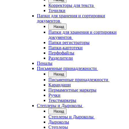
Корректоры для текста
Точилки
Папки для хранения и сортировки
документов
Назад
Папки для хранения и сортировки
документов
Папки регистраторы
Папки-картотеки
Перфофайлы
Разделители
Пеналы
Письменные принадлежности
Назад
Письменные принадлежности
Карандаши
Пермаментные маркеры
Ручки
Текстмаркеры
Степлеры и Дыроколы
Назад
Степлеры и Дыроколы
Дыроколы
Степлеры