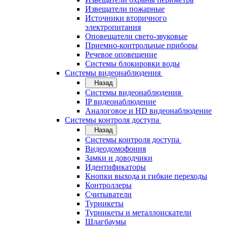
Извещатели пожарные
Источники вторичного
электропитания
Оповещатели свето-звуковые
Приемно-контрольные приборы
Речевое оповещение
Системы блокировки воды
Системы видеонаблюдения
Назад
Системы видеонаблюдения
IP видеонаблюдение
Аналоговое и HD видеонаблюдение
Системы контроля доступа
Назад
Системы контроля доступа
Видеодомофония
Замки и доводчики
Идентификаторы
Кнопки выхода и гибкие переходы
Контроллеры
Считыватели
Турникеты
Турникеты и металлоискатели
Шлагбаумы