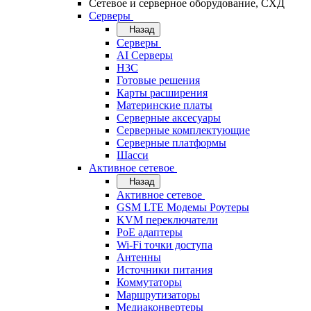
Сетевое и серверное оборудование, СХД
Cерверы
Назад
Cерверы
AI Серверы
H3C
Готовые решения
Карты расширения
Материнские платы
Серверные аксесуары
Серверные комплектующие
Серверные платформы
Шасси
Активное сетевое
Назад
Активное сетевое
GSM LTE Модемы Роутеры
KVM переключатели
PoE адаптеры
Wi-Fi точки доступа
Антенны
Источники питания
Коммутаторы
Маршрутизаторы
Медиаконвертеры