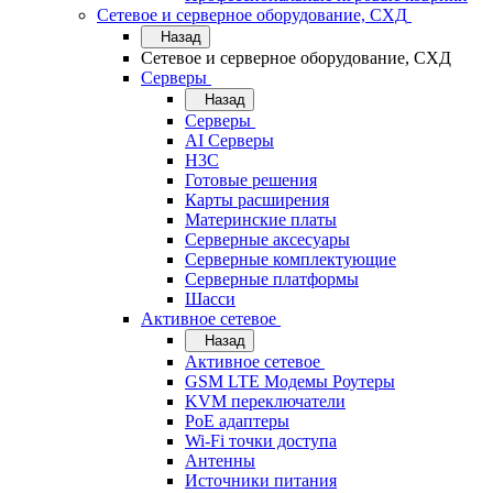
Сетевое и серверное оборудование, СХД
Назад
Сетевое и серверное оборудование, СХД
Cерверы
Назад
Cерверы
AI Серверы
H3C
Готовые решения
Карты расширения
Материнские платы
Серверные аксесуары
Серверные комплектующие
Серверные платформы
Шасси
Активное сетевое
Назад
Активное сетевое
GSM LTE Модемы Роутеры
KVM переключатели
PoE адаптеры
Wi-Fi точки доступа
Антенны
Источники питания