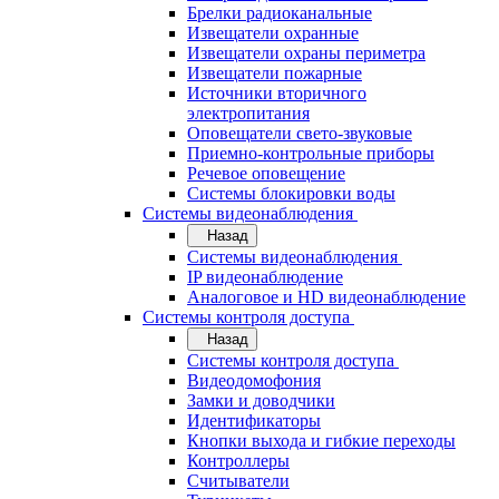
Брелки радиоканальные
Извещатели охранные
Извещатели охраны периметра
Извещатели пожарные
Источники вторичного
электропитания
Оповещатели свето-звуковые
Приемно-контрольные приборы
Речевое оповещение
Системы блокировки воды
Системы видеонаблюдения
Назад
Системы видеонаблюдения
IP видеонаблюдение
Аналоговое и HD видеонаблюдение
Системы контроля доступа
Назад
Системы контроля доступа
Видеодомофония
Замки и доводчики
Идентификаторы
Кнопки выхода и гибкие переходы
Контроллеры
Считыватели