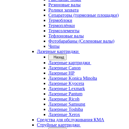
Резиновые валы
Ролики захвата
Сепараторы (тормозные площадки)
Термоблоки
Термоплёнки
Термоэлементы
Тефлоновые валы
Фотобарабаны (Селеновые валы)
Чипы
Лазерные картриджи
Назад
Лазерные картриджи
Лазерные Canon
Лазерные HP
Лазерные Konica Minolta
Лазерные Kyocera
Лазерные Lexmark
Лазерные Pantum
Лазерные Ricoh
Лазерные Samsung
Лазерные Toshiba
Лазерные Xerox
Средства для обслуживания КМА
Струйные картриджи