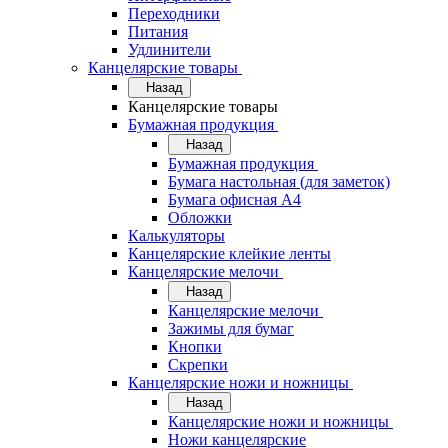
Переходники
Питания
Удлинители
Канцелярские товары
Назад
Канцелярские товары
Бумажная продукция
Назад
Бумажная продукция
Бумага настольная (для заметок)
Бумага офисная А4
Обложки
Калькуляторы
Канцелярские клейкие ленты
Канцелярские мелочи
Назад
Канцелярские мелочи
Зажимы для бумаг
Кнопки
Скрепки
Канцелярские ножи и ножницы
Назад
Канцелярские ножи и ножницы
Ножи канцелярские