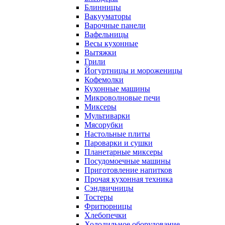
Блинницы
Вакууматоры
Варочные панели
Вафельницы
Весы кухонные
Вытяжки
Грили
Йогуртницы и мороженицы
Кофемолки
Кухонные машины
Микроволновые печи
Миксеры
Мультиварки
Мясорубки
Настольные плиты
Пароварки и сушки
Планетарные миксеры
Посудомоечные машины
Приготовление напитков
Прочая кухонная техника
Сэндвичницы
Тостеры
Фритюрницы
Хлебопечки
Холодильное оборудование