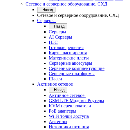
Сетевое и серверное оборудование, СХД
Назад
Сетевое и серверное оборудование, СХД
Cерверы
Назад
Cерверы
AI Серверы
H3C
Готовые решения
Карты расширения
Материнские платы
Серверные аксесуары
Серверные комплектующие
Серверные платформы
Шасси
Активное сетевое
Назад
Активное сетевое
GSM LTE Модемы Роутеры
KVM переключатели
PoE адаптеры
Wi-Fi точки доступа
Антенны
Источники питания