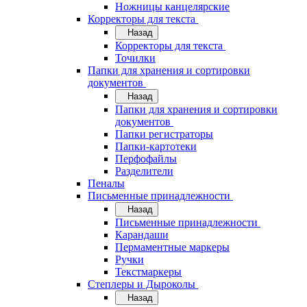
Ножницы канцелярские
Корректоры для текста
Назад
Корректоры для текста
Точилки
Папки для хранения и сортировки
документов
Назад
Папки для хранения и сортировки
документов
Папки регистраторы
Папки-картотеки
Перфофайлы
Разделители
Пеналы
Письменные принадлежности
Назад
Письменные принадлежности
Карандаши
Пермаментные маркеры
Ручки
Текстмаркеры
Степлеры и Дыроколы
Назад