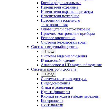
Брелки радиоканальные
Извещатели охранные
Извещатели охраны периметра
Извещатели пожарные
Источники вторичного
электропитания
Оповещатели свето-звуковые
Приемно-контрольные приборы
Речевое оповещение
Системы блокировки воды
Системы видеонаблюдения
Назад
Системы видеонаблюдения
IP видеонаблюдение
Аналоговое и HD видеонаблюдение
Системы контроля доступа
Назад
Системы контроля доступа
Видеодомофония
Замки и доводчики
Идентификаторы
Кнопки выхода и гибкие переходы
Контроллеры
Считыватели