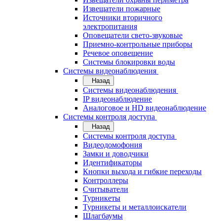
Извещатели пожарные
Источники вторичного
электропитания
Оповещатели свето-звуковые
Приемно-контрольные приборы
Речевое оповещение
Системы блокировки воды
Системы видеонаблюдения
Назад
Системы видеонаблюдения
IP видеонаблюдение
Аналоговое и HD видеонаблюдение
Системы контроля доступа
Назад
Системы контроля доступа
Видеодомофония
Замки и доводчики
Идентификаторы
Кнопки выхода и гибкие переходы
Контроллеры
Считыватели
Турникеты
Турникеты и металлоискатели
Шлагбаумы