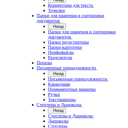
Корректоры для текста
Точилки
Папки для хранения и сортировки
документов
Назад
Папки для хранения и сортировки
документов
Папки регистраторы
Папки-картотеки
Перфофайлы
Разделители
Пеналы
Письменные принадлежности
Назад
Письменные принадлежности
Карандаши
Пермаментные маркеры
Ручки
Текстмаркеры
Степлеры и Дыроколы
Назад
Степлеры и Дыроколы
Дыроколы
Степлеры