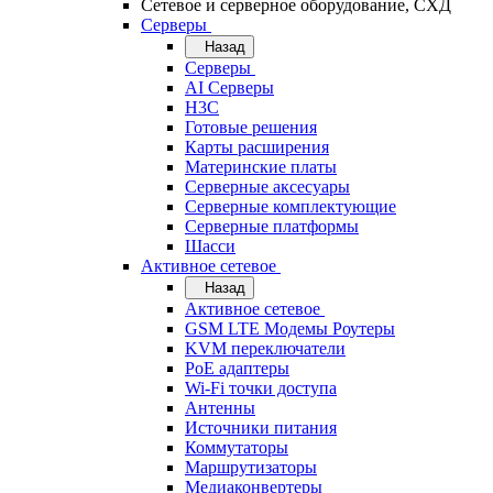
Сетевое и серверное оборудование, СХД
Cерверы
Назад
Cерверы
AI Серверы
H3C
Готовые решения
Карты расширения
Материнские платы
Серверные аксесуары
Серверные комплектующие
Серверные платформы
Шасси
Активное сетевое
Назад
Активное сетевое
GSM LTE Модемы Роутеры
KVM переключатели
PoE адаптеры
Wi-Fi точки доступа
Антенны
Источники питания
Коммутаторы
Маршрутизаторы
Медиаконвертеры