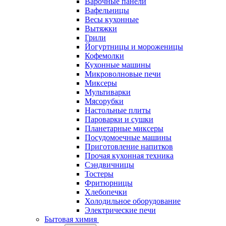
Варочные панели
Вафельницы
Весы кухонные
Вытяжки
Грили
Йогуртницы и мороженицы
Кофемолки
Кухонные машины
Микроволновые печи
Миксеры
Мультиварки
Мясорубки
Настольные плиты
Пароварки и сушки
Планетарные миксеры
Посудомоечные машины
Приготовление напитков
Прочая кухонная техника
Сэндвичницы
Тостеры
Фритюрницы
Хлебопечки
Холодильное оборудование
Электрические печи
Бытовая химия