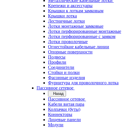
Металлические кабельные лотки
Крепежи и аксессуары
Крышки к лоткам замковым
Крышки лотка
Лестничные лотки
Лотки монтажные замковые
Лотки перфорированные монтажные
Лотки перфорированные с замком
Лотки проволочные
Огнестойкие кабельные линии
Опорные поверхности
Подвесы
Профили
Соединители
Стойки и полки
Фасонные изделия
Фурнитура для проволочного лотка
Пассивное сетевое
Назад
Пассивное сетевое
Кабели витая пара
Колпачки (буты)
Коннекторы
Лицевые панели
Модули