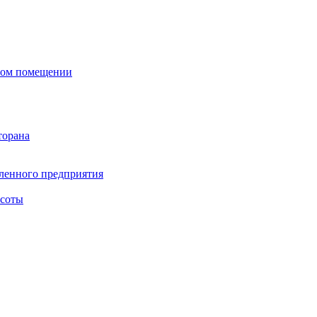
сном помещении
торана
ленного предприятия
асоты