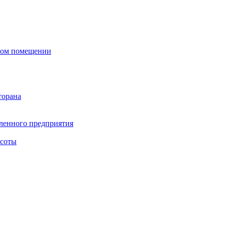
сном помещении
торана
ленного предприятия
асоты