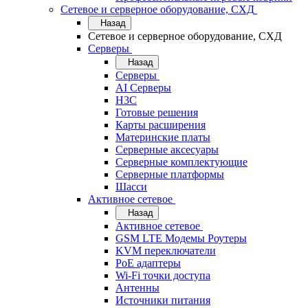
Сетевое и серверное оборудование, СХД
Назад
Сетевое и серверное оборудование, СХД
Cерверы
Назад
Cерверы
AI Серверы
H3C
Готовые решения
Карты расширения
Материнские платы
Серверные аксесуары
Серверные комплектующие
Серверные платформы
Шасси
Активное сетевое
Назад
Активное сетевое
GSM LTE Модемы Роутеры
KVM переключатели
PoE адаптеры
Wi-Fi точки доступа
Антенны
Источники питания