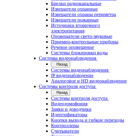
Брелки радиоканальные
Извещатели охранные
Извещатели охраны периметра
Извещатели пожарные
Источники вторичного
электропитания
Оповещатели свето-звуковые
Приемно-контрольные приборы
Речевое оповещение
Системы блокировки воды
Системы видеонаблюдения
Назад
Системы видеонаблюдения
IP видеонаблюдение
Аналоговое и HD видеонаблюдение
Системы контроля доступа
Назад
Системы контроля доступа
Видеодомофония
Замки и доводчики
Идентификаторы
Кнопки выхода и гибкие переходы
Контроллеры
Считыватели