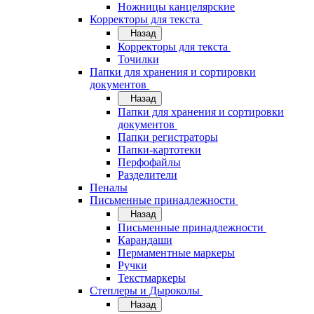
Ножницы канцелярские
Корректоры для текста
Назад
Корректоры для текста
Точилки
Папки для хранения и сортировки
документов
Назад
Папки для хранения и сортировки
документов
Папки регистраторы
Папки-картотеки
Перфофайлы
Разделители
Пеналы
Письменные принадлежности
Назад
Письменные принадлежности
Карандаши
Пермаментные маркеры
Ручки
Текстмаркеры
Степлеры и Дыроколы
Назад