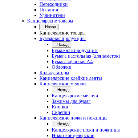
Переходники
Питания
Удлинители
Канцелярские товары
Назад
Канцелярские товары
Бумажная продукция
Назад
Бумажная продукция
Бумага настольная (для заметок)
Бумага офисная А4
Обложки
Калькуляторы
Канцелярские клейкие ленты
Канцелярские мелочи
Назад
Канцелярские мелочи
Зажимы для бумаг
Кнопки
Скрепки
Канцелярские ножи и ножницы
Назад
Канцелярские ножи и ножницы
Ножи канцелярские