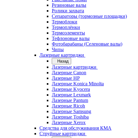
Резиновые валы
Ролики захвата
Сепараторы (тормозные площадки)
Термоблоки
Термоплёнки
Термоэлементы
Тефлоновые валы
Фотобарабаны (Селеновые валы)
Чипы
Лазерные картриджи
Назад
Лазерные картриджи
Лазерные Canon
Лазерные HP
Лазерные Konica Minolta
Лазерные Kyocera
Лазерные Lexmark
Лазерные Pantum
Лазерные Ricoh
Лазерные Samsung
Лазерные Toshiba
Лазерные Xerox
Средства для обслуживания КМА
Струйные картриджи