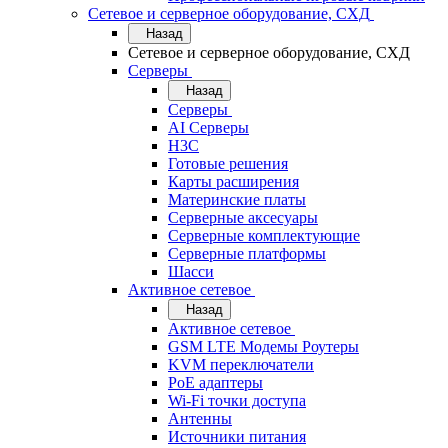
Сетевое и серверное оборудование, СХД
Назад
Сетевое и серверное оборудование, СХД
Cерверы
Назад
Cерверы
AI Серверы
H3C
Готовые решения
Карты расширения
Материнские платы
Серверные аксесуары
Серверные комплектующие
Серверные платформы
Шасси
Активное сетевое
Назад
Активное сетевое
GSM LTE Модемы Роутеры
KVM переключатели
PoE адаптеры
Wi-Fi точки доступа
Антенны
Источники питания