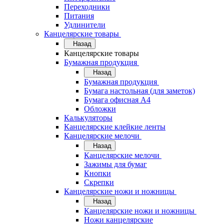
Переходники
Питания
Удлинители
Канцелярские товары
Назад
Канцелярские товары
Бумажная продукция
Назад
Бумажная продукция
Бумага настольная (для заметок)
Бумага офисная А4
Обложки
Калькуляторы
Канцелярские клейкие ленты
Канцелярские мелочи
Назад
Канцелярские мелочи
Зажимы для бумаг
Кнопки
Скрепки
Канцелярские ножи и ножницы
Назад
Канцелярские ножи и ножницы
Ножи канцелярские