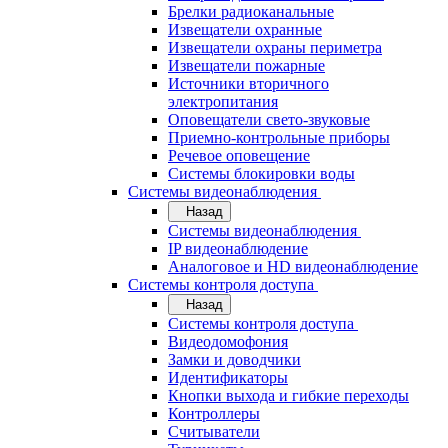
Брелки радиоканальные
Извещатели охранные
Извещатели охраны периметра
Извещатели пожарные
Источники вторичного
электропитания
Оповещатели свето-звуковые
Приемно-контрольные приборы
Речевое оповещение
Системы блокировки воды
Системы видеонаблюдения
Назад
Системы видеонаблюдения
IP видеонаблюдение
Аналоговое и HD видеонаблюдение
Системы контроля доступа
Назад
Системы контроля доступа
Видеодомофония
Замки и доводчики
Идентификаторы
Кнопки выхода и гибкие переходы
Контроллеры
Считыватели