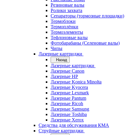
Резиновые валы
Ролики захвата
Сепараторы (тормозные площадки)
Термоблоки
Термоплёнки
Термоэлементы
Тефлоновые валы
Фотобарабаны (Селеновые валы)
Чипы
Лазерные картриджи
Назад
Лазерные картриджи
Лазерные Canon
Лазерные HP
Лазерные Konica Minolta
Лазерные Kyocera
Лазерные Lexmark
Лазерные Pantum
Лазерные Ricoh
Лазерные Samsung
Лазерные Toshiba
Лазерные Xerox
Средства для обслуживания КМА
Струйные картриджи