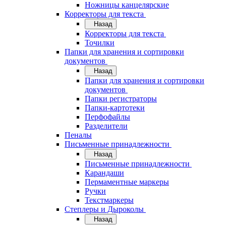
Ножницы канцелярские
Корректоры для текста
Назад
Корректоры для текста
Точилки
Папки для хранения и сортировки
документов
Назад
Папки для хранения и сортировки
документов
Папки регистраторы
Папки-картотеки
Перфофайлы
Разделители
Пеналы
Письменные принадлежности
Назад
Письменные принадлежности
Карандаши
Пермаментные маркеры
Ручки
Текстмаркеры
Степлеры и Дыроколы
Назад