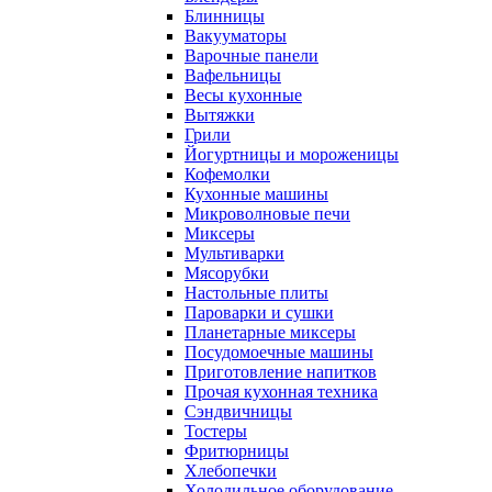
Блинницы
Вакууматоры
Варочные панели
Вафельницы
Весы кухонные
Вытяжки
Грили
Йогуртницы и мороженицы
Кофемолки
Кухонные машины
Микроволновые печи
Миксеры
Мультиварки
Мясорубки
Настольные плиты
Пароварки и сушки
Планетарные миксеры
Посудомоечные машины
Приготовление напитков
Прочая кухонная техника
Сэндвичницы
Тостеры
Фритюрницы
Хлебопечки
Холодильное оборудование