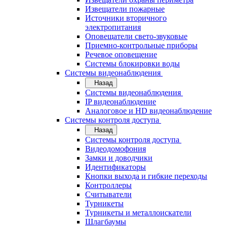
Извещатели пожарные
Источники вторичного
электропитания
Оповещатели свето-звуковые
Приемно-контрольные приборы
Речевое оповещение
Системы блокировки воды
Системы видеонаблюдения
Назад
Системы видеонаблюдения
IP видеонаблюдение
Аналоговое и HD видеонаблюдение
Системы контроля доступа
Назад
Системы контроля доступа
Видеодомофония
Замки и доводчики
Идентификаторы
Кнопки выхода и гибкие переходы
Контроллеры
Считыватели
Турникеты
Турникеты и металлоискатели
Шлагбаумы