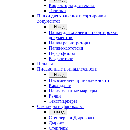
Корректоры для текста
Точилки
Папки для хранения и сортировки
документов
Назад
Папки для хранения и сортировки
документов
Папки регистраторы
Папки-картотеки
Перфофайлы
Разделители
Пеналы
Письменные принадлежности
Назад
Письменные принадлежности
Карандаши
Пермаментные маркеры
Ручки
Текстмаркеры
Степлеры и Дыроколы
Назад
Степлеры и Дыроколы
Дыроколы
Степлеры