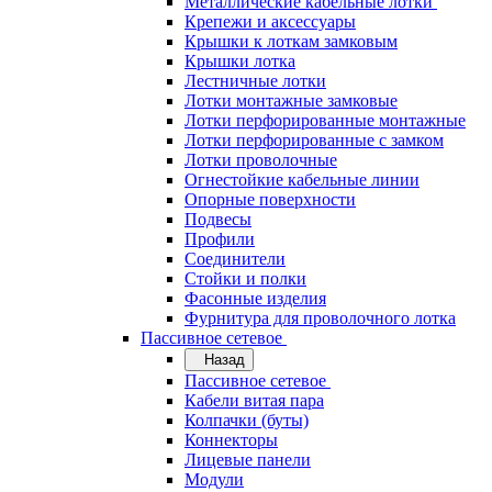
Металлические кабельные лотки
Крепежи и аксессуары
Крышки к лоткам замковым
Крышки лотка
Лестничные лотки
Лотки монтажные замковые
Лотки перфорированные монтажные
Лотки перфорированные с замком
Лотки проволочные
Огнестойкие кабельные линии
Опорные поверхности
Подвесы
Профили
Соединители
Стойки и полки
Фасонные изделия
Фурнитура для проволочного лотка
Пассивное сетевое
Назад
Пассивное сетевое
Кабели витая пара
Колпачки (буты)
Коннекторы
Лицевые панели
Модули