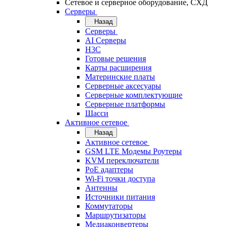
Сетевое и серверное оборудование, СХД
Cерверы
Назад
Cерверы
AI Серверы
H3C
Готовые решения
Карты расширения
Материнские платы
Серверные аксесуары
Серверные комплектующие
Серверные платформы
Шасси
Активное сетевое
Назад
Активное сетевое
GSM LTE Модемы Роутеры
KVM переключатели
PoE адаптеры
Wi-Fi точки доступа
Антенны
Источники питания
Коммутаторы
Маршрутизаторы
Медиаконвертеры