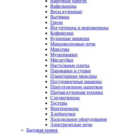
Варочные панели
Вафельницы
Весы кухонные
Вытяжки
Грили
Йогуртницы и мороженицы
Кофемолки
Кухонные машины
Микроволновые печи
Миксеры
Мультиварки
Мясорубки
Настольные плиты
Пароварки и сушки
Планетарные миксеры
Посудомоечные машины
Приготовление напитков
Прочая кухонная техника
Сэндвичницы
Тостеры
Фритюрницы
Хлебопечки
Холодильное оборудование
Электрические печи
Бытовая химия