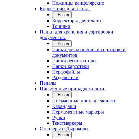
Ножницы канцелярские
Корректоры для текста
Назад
Корректоры для текста
Точилки
Папки для хранения и сортировки
документов
Назад
Папки для хранения и сортировки
документов
Папки регистраторы
Папки-картотеки
Перфофайлы
Разделители
Пеналы
Письменные принадлежности
Назад
Письменные принадлежности
Карандаши
Пермаментные маркеры
Ручки
Текстмаркеры
Степлеры и Дыроколы
Назад