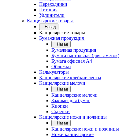
Переходники
Питания
Удлинители
Канцелярские товары
Назад
Канцелярские товары
Бумажная продукция
Назад
Бумажная продукция
Бумага настольная (для заметок)
Бумага офисная А4
Обложки
Калькуляторы
Канцелярские клейкие ленты
Канцелярские мелочи
Назад
Канцелярские мелочи
Зажимы для бумаг
Кнопки
Скрепки
Канцелярские ножи и ножницы
Назад
Канцелярские ножи и ножницы
Ножи канцелярские