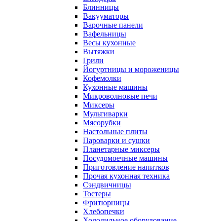
Блинницы
Вакууматоры
Варочные панели
Вафельницы
Весы кухонные
Вытяжки
Грили
Йогуртницы и мороженицы
Кофемолки
Кухонные машины
Микроволновые печи
Миксеры
Мультиварки
Мясорубки
Настольные плиты
Пароварки и сушки
Планетарные миксеры
Посудомоечные машины
Приготовление напитков
Прочая кухонная техника
Сэндвичницы
Тостеры
Фритюрницы
Хлебопечки
Холодильное оборудование