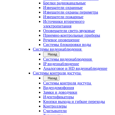
Брелки радиоканальные
Извещатели охранные
Извещатели охраны периметра
Извещатели пожарные
Источники вторичного
электропитания
Оповещатели свето-звуковые
Приемно-контрольные приборы
Речевое оповещение
Системы блокировки воды
Системы видеонаблюдения
Назад
Системы видеонаблюдения
IP видеонаблюдение
Аналоговое и HD видеонаблюдение
Системы контроля доступа
Назад
Системы контроля доступа
Видеодомофония
Замки и доводчики
Идентификаторы
Кнопки выхода и гибкие переходы
Контроллеры
Считыватели