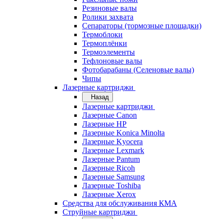
Резиновые валы
Ролики захвата
Сепараторы (тормозные площадки)
Термоблоки
Термоплёнки
Термоэлементы
Тефлоновые валы
Фотобарабаны (Селеновые валы)
Чипы
Лазерные картриджи
Назад
Лазерные картриджи
Лазерные Canon
Лазерные HP
Лазерные Konica Minolta
Лазерные Kyocera
Лазерные Lexmark
Лазерные Pantum
Лазерные Ricoh
Лазерные Samsung
Лазерные Toshiba
Лазерные Xerox
Средства для обслуживания КМА
Струйные картриджи