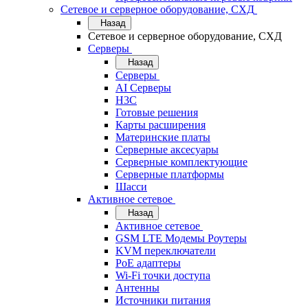
Сетевое и серверное оборудование, СХД
Назад
Сетевое и серверное оборудование, СХД
Cерверы
Назад
Cерверы
AI Серверы
H3C
Готовые решения
Карты расширения
Материнские платы
Серверные аксесуары
Серверные комплектующие
Серверные платформы
Шасси
Активное сетевое
Назад
Активное сетевое
GSM LTE Модемы Роутеры
KVM переключатели
PoE адаптеры
Wi-Fi точки доступа
Антенны
Источники питания