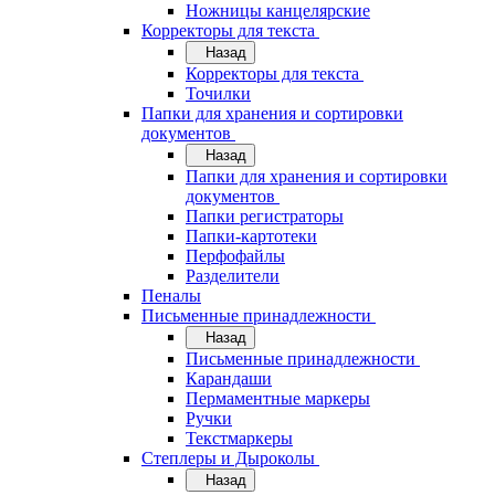
Ножницы канцелярские
Корректоры для текста
Назад
Корректоры для текста
Точилки
Папки для хранения и сортировки
документов
Назад
Папки для хранения и сортировки
документов
Папки регистраторы
Папки-картотеки
Перфофайлы
Разделители
Пеналы
Письменные принадлежности
Назад
Письменные принадлежности
Карандаши
Пермаментные маркеры
Ручки
Текстмаркеры
Степлеры и Дыроколы
Назад