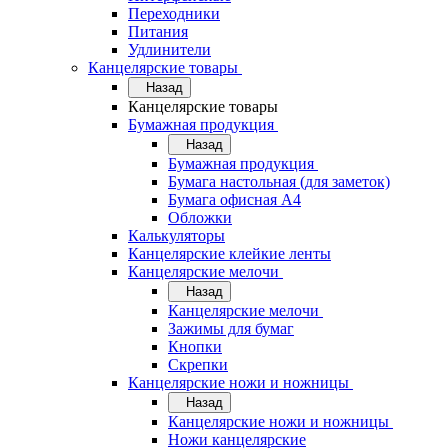
Переходники
Питания
Удлинители
Канцелярские товары
Назад
Канцелярские товары
Бумажная продукция
Назад
Бумажная продукция
Бумага настольная (для заметок)
Бумага офисная А4
Обложки
Калькуляторы
Канцелярские клейкие ленты
Канцелярские мелочи
Назад
Канцелярские мелочи
Зажимы для бумаг
Кнопки
Скрепки
Канцелярские ножи и ножницы
Назад
Канцелярские ножи и ножницы
Ножи канцелярские