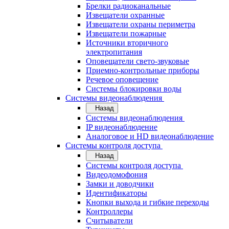
Брелки радиоканальные
Извещатели охранные
Извещатели охраны периметра
Извещатели пожарные
Источники вторичного
электропитания
Оповещатели свето-звуковые
Приемно-контрольные приборы
Речевое оповещение
Системы блокировки воды
Системы видеонаблюдения
Назад
Системы видеонаблюдения
IP видеонаблюдение
Аналоговое и HD видеонаблюдение
Системы контроля доступа
Назад
Системы контроля доступа
Видеодомофония
Замки и доводчики
Идентификаторы
Кнопки выхода и гибкие переходы
Контроллеры
Считыватели