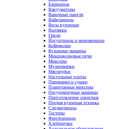
Блинницы
Вакууматоры
Варочные панели
Вафельницы
Весы кухонные
Вытяжки
Грили
Йогуртницы и мороженицы
Кофемолки
Кухонные машины
Микроволновые печи
Миксеры
Мультиварки
Мясорубки
Настольные плиты
Пароварки и сушки
Планетарные миксеры
Посудомоечные машины
Приготовление напитков
Прочая кухонная техника
Сэндвичницы
Тостеры
Фритюрницы
Хлебопечки
Холодильное оборудование