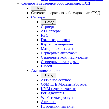
Сетевое и серверное оборудование, СХД
Назад
Сетевое и серверное оборудование, СХД
Cерверы
Назад
Cерверы
AI Серверы
H3C
Готовые решения
Карты расширения
Материнские платы
Серверные аксесуары
Серверные комплектующие
Серверные платформы
Шасси
Активное сетевое
Назад
Активное сетевое
GSM LTE Модемы Роутеры
KVM переключатели
PoE адаптеры
Wi-Fi точки доступа
Антенны
Источники питания