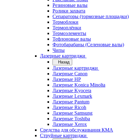
Резиновые валы
Ролики захвата
Сепараторы (тормозные площадки)
Термоблоки
Термоплёнки
Термоэлементы
Тефлоновые валы
Фотобарабаны (Селеновые валы)
Чипы
Лазерные картриджи
Назад
Лазерные картриджи
Лазерные Canon
Лазерные HP
Лазерные Konica Minolta
Лазерные Kyocera
Лазерные Lexmark
Лазерные Pantum
Лазерные Ricoh
Лазерные Samsung
Лазерные Toshiba
Лазерные Xerox
Средства для обслуживания КМА
Струйные картриджи