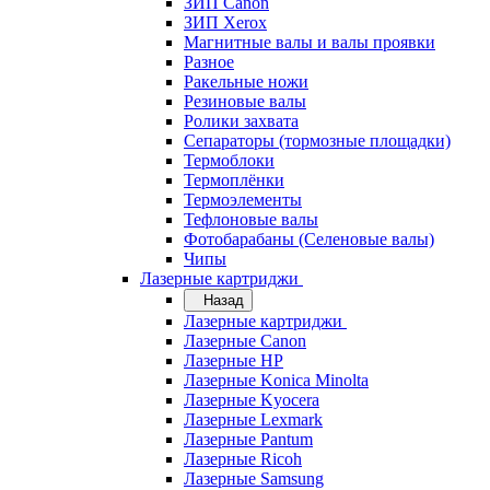
ЗИП Canon
ЗИП Xerox
Магнитные валы и валы проявки
Разное
Ракельные ножи
Резиновые валы
Ролики захвата
Сепараторы (тормозные площадки)
Термоблоки
Термоплёнки
Термоэлементы
Тефлоновые валы
Фотобарабаны (Селеновые валы)
Чипы
Лазерные картриджи
Назад
Лазерные картриджи
Лазерные Canon
Лазерные HP
Лазерные Konica Minolta
Лазерные Kyocera
Лазерные Lexmark
Лазерные Pantum
Лазерные Ricoh
Лазерные Samsung