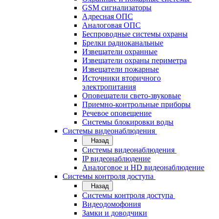
GSM сигнализаторы
Адресная ОПС
Аналоговая ОПС
Беспроводные системы охраны
Брелки радиоканальные
Извещатели охранные
Извещатели охраны периметра
Извещатели пожарные
Источники вторичного
электропитания
Оповещатели свето-звуковые
Приемно-контрольные приборы
Речевое оповещение
Системы блокировки воды
Системы видеонаблюдения
Назад
Системы видеонаблюдения
IP видеонаблюдение
Аналоговое и HD видеонаблюдение
Системы контроля доступа
Назад
Системы контроля доступа
Видеодомофония
Замки и доводчики