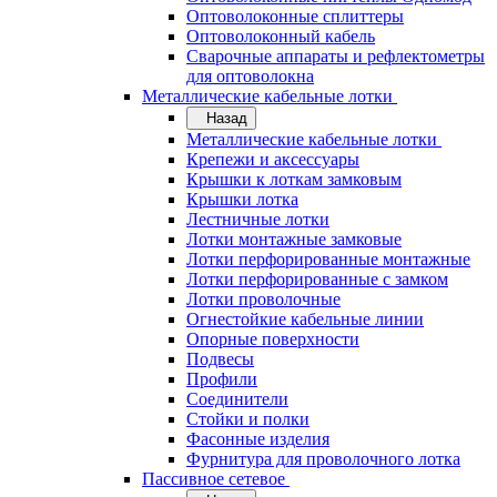
Оптоволоконные сплиттеры
Оптоволоконный кабель
Сварочные аппараты и рефлектометры
для оптоволокна
Металлические кабельные лотки
Назад
Металлические кабельные лотки
Крепежи и аксессуары
Крышки к лоткам замковым
Крышки лотка
Лестничные лотки
Лотки монтажные замковые
Лотки перфорированные монтажные
Лотки перфорированные с замком
Лотки проволочные
Огнестойкие кабельные линии
Опорные поверхности
Подвесы
Профили
Соединители
Стойки и полки
Фасонные изделия
Фурнитура для проволочного лотка
Пассивное сетевое