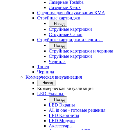
Лазерные Toshiba
Лазерные Xerox
Средства для обслуживания КМА
Струйные картриджи
Назад
Струйные картриджи
Струйные Canon
Струйные картриджи и чернила
Назад
Струйные картриджи и чернила
Струйные картриджи
Чернила
Тонер
Чернила
Коммерческая визуализация
Назад
Коммерческая визуализация
LED Экраны
Назад
LED Экраны
All in one - готовые решения
LED Кабинеты
LED Модули
Аксессуары