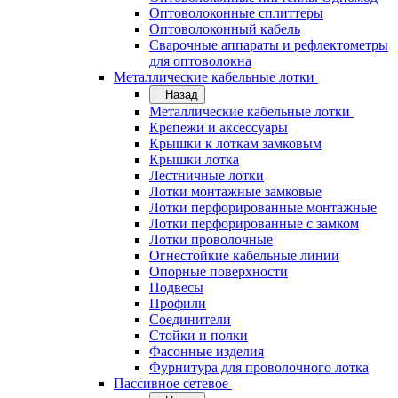
Оптоволоконные сплиттеры
Оптоволоконный кабель
Сварочные аппараты и рефлектометры
для оптоволокна
Металлические кабельные лотки
Назад
Металлические кабельные лотки
Крепежи и аксессуары
Крышки к лоткам замковым
Крышки лотка
Лестничные лотки
Лотки монтажные замковые
Лотки перфорированные монтажные
Лотки перфорированные с замком
Лотки проволочные
Огнестойкие кабельные линии
Опорные поверхности
Подвесы
Профили
Соединители
Стойки и полки
Фасонные изделия
Фурнитура для проволочного лотка
Пассивное сетевое