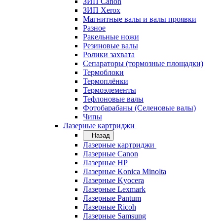
ЗИП Canon
ЗИП Xerox
Магнитные валы и валы проявки
Разное
Ракельные ножи
Резиновые валы
Ролики захвата
Сепараторы (тормозные площадки)
Термоблоки
Термоплёнки
Термоэлементы
Тефлоновые валы
Фотобарабаны (Селеновые валы)
Чипы
Лазерные картриджи
Назад
Лазерные картриджи
Лазерные Canon
Лазерные HP
Лазерные Konica Minolta
Лазерные Kyocera
Лазерные Lexmark
Лазерные Pantum
Лазерные Ricoh
Лазерные Samsung