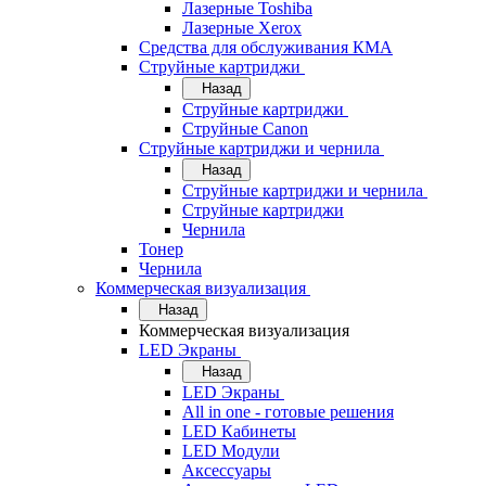
Лазерные Toshiba
Лазерные Xerox
Средства для обслуживания КМА
Струйные картриджи
Назад
Струйные картриджи
Струйные Canon
Струйные картриджи и чернила
Назад
Струйные картриджи и чернила
Струйные картриджи
Чернила
Тонер
Чернила
Коммерческая визуализация
Назад
Коммерческая визуализация
LED Экраны
Назад
LED Экраны
All in one - готовые решения
LED Кабинеты
LED Модули
Аксессуары