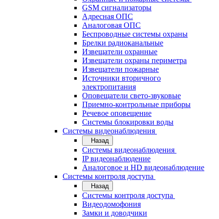
GSM сигнализаторы
Адресная ОПС
Аналоговая ОПС
Беспроводные системы охраны
Брелки радиоканальные
Извещатели охранные
Извещатели охраны периметра
Извещатели пожарные
Источники вторичного
электропитания
Оповещатели свето-звуковые
Приемно-контрольные приборы
Речевое оповещение
Системы блокировки воды
Системы видеонаблюдения
Назад
Системы видеонаблюдения
IP видеонаблюдение
Аналоговое и HD видеонаблюдение
Системы контроля доступа
Назад
Системы контроля доступа
Видеодомофония
Замки и доводчики