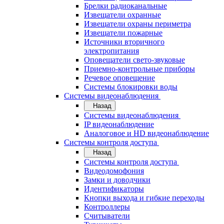
Брелки радиоканальные
Извещатели охранные
Извещатели охраны периметра
Извещатели пожарные
Источники вторичного
электропитания
Оповещатели свето-звуковые
Приемно-контрольные приборы
Речевое оповещение
Системы блокировки воды
Системы видеонаблюдения
Назад
Системы видеонаблюдения
IP видеонаблюдение
Аналоговое и HD видеонаблюдение
Системы контроля доступа
Назад
Системы контроля доступа
Видеодомофония
Замки и доводчики
Идентификаторы
Кнопки выхода и гибкие переходы
Контроллеры
Считыватели