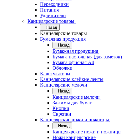
Переходники
Питания
Удлинители
Канцелярские товары
Назад
Канцелярские товары
Бумажная продукция
Назад
Бумажная продукция
Бумага настольная (для заметок)
Бумага офисная А4
Обложки
Калькуляторы
Канцелярские клейкие ленты
Канцелярские мелочи
Назад
Канцелярские мелочи
Зажимы для бумаг
Кнопки
Скрепки
Канцелярские ножи и ножницы
Назад
Канцелярские ножи и ножницы
Ножи канцелярские