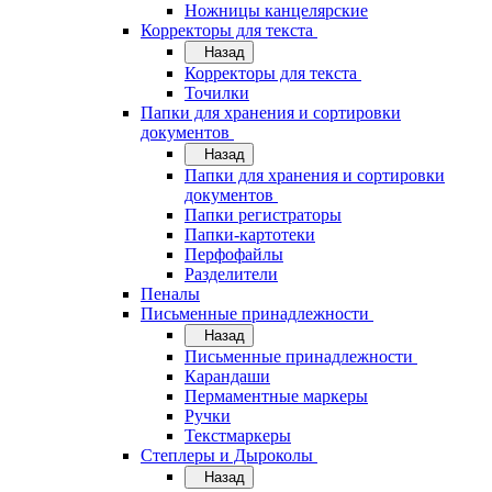
Ножницы канцелярские
Корректоры для текста
Назад
Корректоры для текста
Точилки
Папки для хранения и сортировки
документов
Назад
Папки для хранения и сортировки
документов
Папки регистраторы
Папки-картотеки
Перфофайлы
Разделители
Пеналы
Письменные принадлежности
Назад
Письменные принадлежности
Карандаши
Пермаментные маркеры
Ручки
Текстмаркеры
Степлеры и Дыроколы
Назад