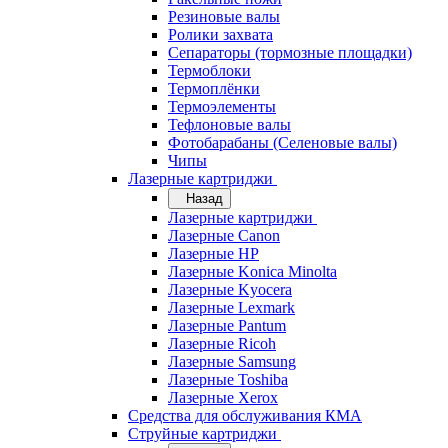
Резиновые валы
Ролики захвата
Сепараторы (тормозные площадки)
Термоблоки
Термоплёнки
Термоэлементы
Тефлоновые валы
Фотобарабаны (Селеновые валы)
Чипы
Лазерные картриджи
Назад
Лазерные картриджи
Лазерные Canon
Лазерные HP
Лазерные Konica Minolta
Лазерные Kyocera
Лазерные Lexmark
Лазерные Pantum
Лазерные Ricoh
Лазерные Samsung
Лазерные Toshiba
Лазерные Xerox
Средства для обслуживания КМА
Струйные картриджи