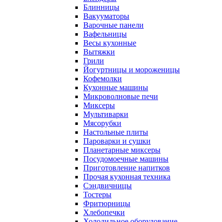
Блинницы
Вакууматоры
Варочные панели
Вафельницы
Весы кухонные
Вытяжки
Грили
Йогуртницы и мороженицы
Кофемолки
Кухонные машины
Микроволновые печи
Миксеры
Мультиварки
Мясорубки
Настольные плиты
Пароварки и сушки
Планетарные миксеры
Посудомоечные машины
Приготовление напитков
Прочая кухонная техника
Сэндвичницы
Тостеры
Фритюрницы
Хлебопечки
Холодильное оборудование