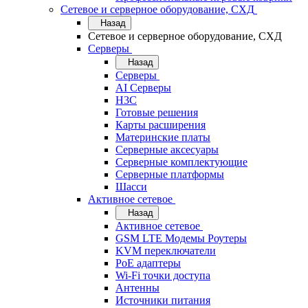
Сетевое и серверное оборудование, СХД
Назад
Сетевое и серверное оборудование, СХД
Cерверы
Назад
Cерверы
AI Серверы
H3C
Готовые решения
Карты расширения
Материнские платы
Серверные аксесуары
Серверные комплектующие
Серверные платформы
Шасси
Активное сетевое
Назад
Активное сетевое
GSM LTE Модемы Роутеры
KVM переключатели
PoE адаптеры
Wi-Fi точки доступа
Антенны
Источники питания