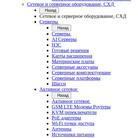
Сетевое и серверное оборудование, СХД
Назад
Сетевое и серверное оборудование, СХД
Cерверы
Назад
Cерверы
AI Серверы
H3C
Готовые решения
Карты расширения
Материнские платы
Серверные аксесуары
Серверные комплектующие
Серверные платформы
Шасси
Активное сетевое
Назад
Активное сетевое
GSM LTE Модемы Роутеры
KVM переключатели
PoE адаптеры
Wi-Fi точки доступа
Антенны
Источники питания