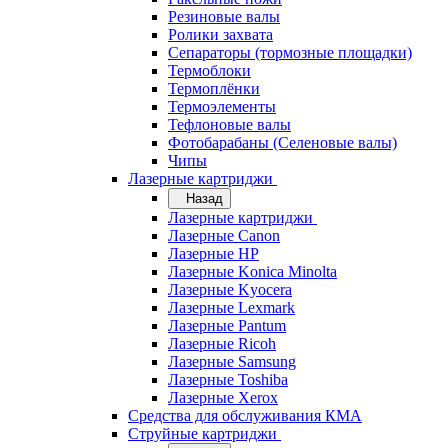
Резиновые валы
Ролики захвата
Сепараторы (тормозные площадки)
Термоблоки
Термоплёнки
Термоэлементы
Тефлоновые валы
Фотобарабаны (Селеновые валы)
Чипы
Лазерные картриджи
Назад
Лазерные картриджи
Лазерные Canon
Лазерные HP
Лазерные Konica Minolta
Лазерные Kyocera
Лазерные Lexmark
Лазерные Pantum
Лазерные Ricoh
Лазерные Samsung
Лазерные Toshiba
Лазерные Xerox
Средства для обслуживания КМА
Струйные картриджи