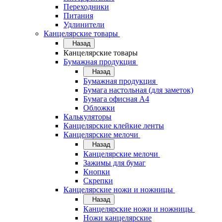
Переходники
Питания
Удлинители
Канцелярские товары
Назад
Канцелярские товары
Бумажная продукция
Назад
Бумажная продукция
Бумага настольная (для заметок)
Бумага офисная А4
Обложки
Калькуляторы
Канцелярские клейкие ленты
Канцелярские мелочи
Назад
Канцелярские мелочи
Зажимы для бумаг
Кнопки
Скрепки
Канцелярские ножи и ножницы
Назад
Канцелярские ножи и ножницы
Ножи канцелярские