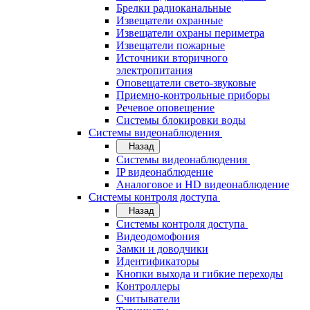
Брелки радиоканальные
Извещатели охранные
Извещатели охраны периметра
Извещатели пожарные
Источники вторичного
электропитания
Оповещатели свето-звуковые
Приемно-контрольные приборы
Речевое оповещение
Системы блокировки воды
Системы видеонаблюдения
Назад
Системы видеонаблюдения
IP видеонаблюдение
Аналоговое и HD видеонаблюдение
Системы контроля доступа
Назад
Системы контроля доступа
Видеодомофония
Замки и доводчики
Идентификаторы
Кнопки выхода и гибкие переходы
Контроллеры
Считыватели