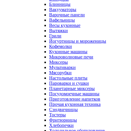
Блинницы
Вакууматоры
Варочные панели
Вафельницы
Весы кухонные
Вытяжки
Грили
Йогуртницы и мороженицы
Кофемолки
Кухонные машины
Микроволновые печи
Миксеры
Мультиварки
Мясорубки
Настольные плиты
Пароварки и сушки
Планетарные миксеры
Посудомоечные машины
Приготовление напитков
Прочая кухонная техника
Сэндвичницы
Тостеры
Фритюрницы
Хлебопечки
Холодильное оборудование