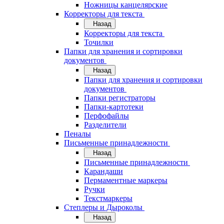
Ножницы канцелярские
Корректоры для текста
Назад
Корректоры для текста
Точилки
Папки для хранения и сортировки
документов
Назад
Папки для хранения и сортировки
документов
Папки регистраторы
Папки-картотеки
Перфофайлы
Разделители
Пеналы
Письменные принадлежности
Назад
Письменные принадлежности
Карандаши
Пермаментные маркеры
Ручки
Текстмаркеры
Степлеры и Дыроколы
Назад