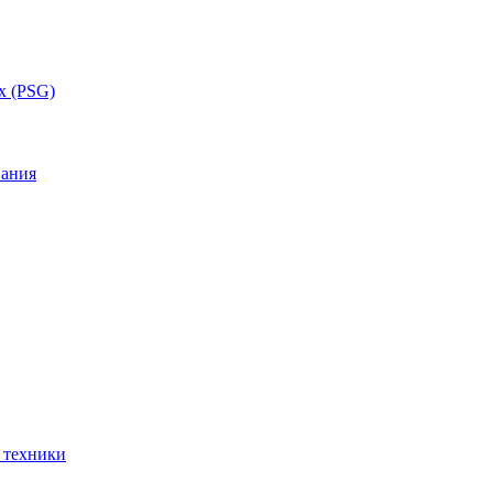
x (PSG)
вания
 техники