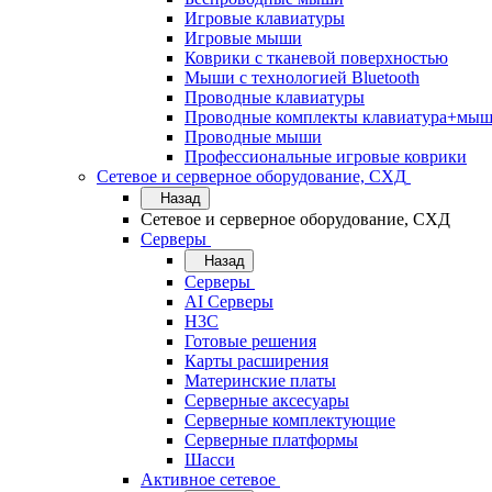
Игровые клавиатуры
Игровые мыши
Коврики с тканевой поверхностью
Мыши с технологией Bluetooth
Проводные клавиатуры
Проводные комплекты клавиатура+мыш
Проводные мыши
Профессиональные игровые коврики
Сетевое и серверное оборудование, СХД
Назад
Сетевое и серверное оборудование, СХД
Cерверы
Назад
Cерверы
AI Серверы
H3C
Готовые решения
Карты расширения
Материнские платы
Серверные аксесуары
Серверные комплектующие
Серверные платформы
Шасси
Активное сетевое