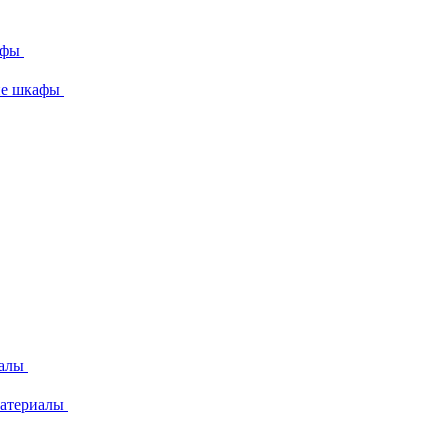
афы
ие шкафы
иалы
материалы