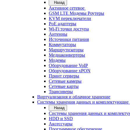
Назад
Активное сетевое
GSM LTE Модемы Роутеры
KVM переключатели
PoE адаптеры
Wi-Fi точки доступа
Антенны
Источники питания
Коммутаторы
Маршрутизаторы
Медиаконвертеры
Модемы
Оборудование VoIP
Оборудование xPON
Принт серверы
Сетевые камеры
Сетевые карты
Трансиверы
Виртуализация и облачное хранение
Системы хранения данных и комплектующие
Назад
Системы хранения данных и комплект
HDD и SSD
Аксессуары
Программное обеспечение