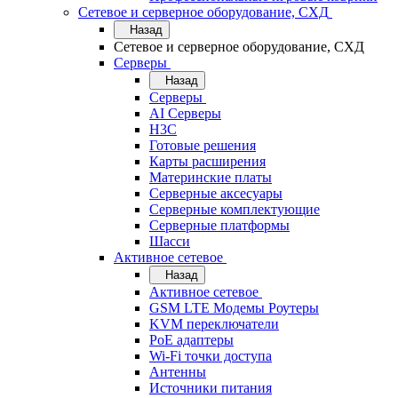
Сетевое и серверное оборудование, СХД
Назад
Сетевое и серверное оборудование, СХД
Cерверы
Назад
Cерверы
AI Серверы
H3C
Готовые решения
Карты расширения
Материнские платы
Серверные аксесуары
Серверные комплектующие
Серверные платформы
Шасси
Активное сетевое
Назад
Активное сетевое
GSM LTE Модемы Роутеры
KVM переключатели
PoE адаптеры
Wi-Fi точки доступа
Антенны
Источники питания