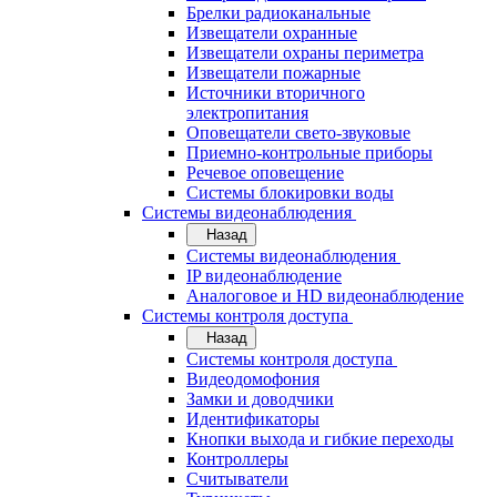
Брелки радиоканальные
Извещатели охранные
Извещатели охраны периметра
Извещатели пожарные
Источники вторичного
электропитания
Оповещатели свето-звуковые
Приемно-контрольные приборы
Речевое оповещение
Системы блокировки воды
Системы видеонаблюдения
Назад
Системы видеонаблюдения
IP видеонаблюдение
Аналоговое и HD видеонаблюдение
Системы контроля доступа
Назад
Системы контроля доступа
Видеодомофония
Замки и доводчики
Идентификаторы
Кнопки выхода и гибкие переходы
Контроллеры
Считыватели