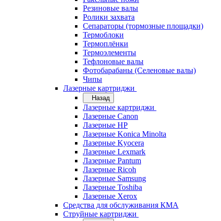
Резиновые валы
Ролики захвата
Сепараторы (тормозные площадки)
Термоблоки
Термоплёнки
Термоэлементы
Тефлоновые валы
Фотобарабаны (Селеновые валы)
Чипы
Лазерные картриджи
Назад
Лазерные картриджи
Лазерные Canon
Лазерные HP
Лазерные Konica Minolta
Лазерные Kyocera
Лазерные Lexmark
Лазерные Pantum
Лазерные Ricoh
Лазерные Samsung
Лазерные Toshiba
Лазерные Xerox
Средства для обслуживания КМА
Струйные картриджи