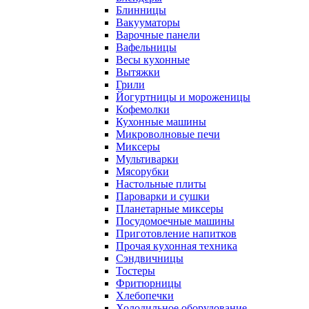
Блинницы
Вакууматоры
Варочные панели
Вафельницы
Весы кухонные
Вытяжки
Грили
Йогуртницы и мороженицы
Кофемолки
Кухонные машины
Микроволновые печи
Миксеры
Мультиварки
Мясорубки
Настольные плиты
Пароварки и сушки
Планетарные миксеры
Посудомоечные машины
Приготовление напитков
Прочая кухонная техника
Сэндвичницы
Тостеры
Фритюрницы
Хлебопечки
Холодильное оборудование