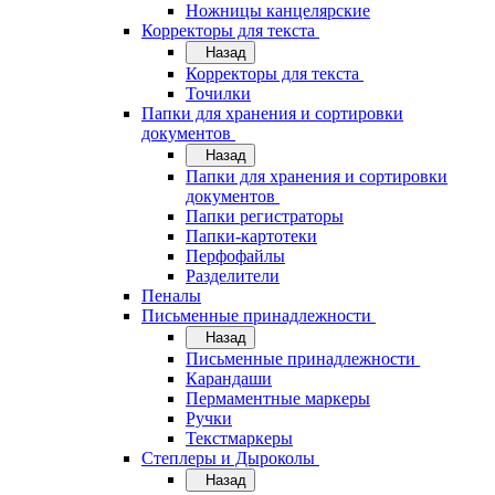
Ножницы канцелярские
Корректоры для текста
Назад
Корректоры для текста
Точилки
Папки для хранения и сортировки
документов
Назад
Папки для хранения и сортировки
документов
Папки регистраторы
Папки-картотеки
Перфофайлы
Разделители
Пеналы
Письменные принадлежности
Назад
Письменные принадлежности
Карандаши
Пермаментные маркеры
Ручки
Текстмаркеры
Степлеры и Дыроколы
Назад