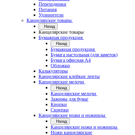
Переходники
Питания
Удлинители
Канцелярские товары
Назад
Канцелярские товары
Бумажная продукция
Назад
Бумажная продукция
Бумага настольная (для заметок)
Бумага офисная А4
Обложки
Калькуляторы
Канцелярские клейкие ленты
Канцелярские мелочи
Назад
Канцелярские мелочи
Зажимы для бумаг
Кнопки
Скрепки
Канцелярские ножи и ножницы
Назад
Канцелярские ножи и ножницы
Ножи канцелярские