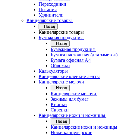
Переходники
Питания
Удлинители
Канцелярские товары
Назад
Канцелярские товары
Бумажная продукция
Назад
Бумажная продукция
Бумага настольная (для заметок)
Бумага офисная А4
Обложки
Калькуляторы
Канцелярские клейкие ленты
Канцелярские мелочи
Назад
Канцелярские мелочи
Зажимы для бумаг
Кнопки
Скрепки
Канцелярские ножи и ножницы
Назад
Канцелярские ножи и ножницы
Ножи канцелярские