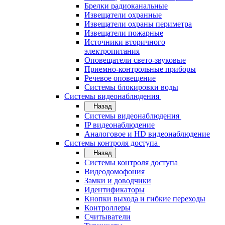
Брелки радиоканальные
Извещатели охранные
Извещатели охраны периметра
Извещатели пожарные
Источники вторичного
электропитания
Оповещатели свето-звуковые
Приемно-контрольные приборы
Речевое оповещение
Системы блокировки воды
Системы видеонаблюдения
Назад
Системы видеонаблюдения
IP видеонаблюдение
Аналоговое и HD видеонаблюдение
Системы контроля доступа
Назад
Системы контроля доступа
Видеодомофония
Замки и доводчики
Идентификаторы
Кнопки выхода и гибкие переходы
Контроллеры
Считыватели