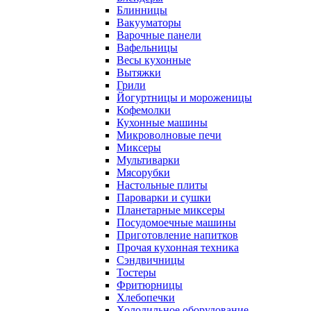
Блинницы
Вакууматоры
Варочные панели
Вафельницы
Весы кухонные
Вытяжки
Грили
Йогуртницы и мороженицы
Кофемолки
Кухонные машины
Микроволновые печи
Миксеры
Мультиварки
Мясорубки
Настольные плиты
Пароварки и сушки
Планетарные миксеры
Посудомоечные машины
Приготовление напитков
Прочая кухонная техника
Сэндвичницы
Тостеры
Фритюрницы
Хлебопечки
Холодильное оборудование