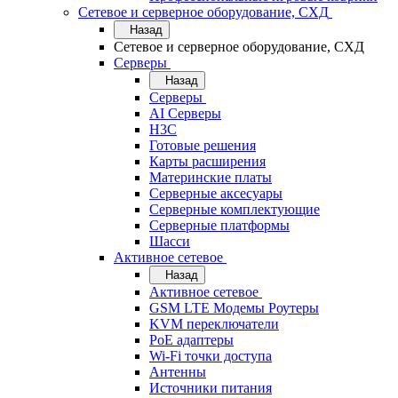
Сетевое и серверное оборудование, СХД
Назад
Сетевое и серверное оборудование, СХД
Cерверы
Назад
Cерверы
AI Серверы
H3C
Готовые решения
Карты расширения
Материнские платы
Серверные аксесуары
Серверные комплектующие
Серверные платформы
Шасси
Активное сетевое
Назад
Активное сетевое
GSM LTE Модемы Роутеры
KVM переключатели
PoE адаптеры
Wi-Fi точки доступа
Антенны
Источники питания