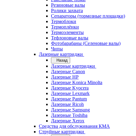
Резиновые валы
Ролики захвата
Сепараторы (тормозные площадки)
Термоблоки
Термоплёнки
Термоэлементы
Тефлоновые валы
Фотобарабаны (Селеновые валы)
Чипы
Лазерные картриджи
Назад
Лазерные картриджи
Лазерные Canon
Лазерные HP
Лазерные Konica Minolta
Лазерные Kyocera
Лазерные Lexmark
Лазерные Pantum
Лазерные Ricoh
Лазерные Samsung
Лазерные Toshiba
Лазерные Xerox
Средства для обслуживания КМА
Струйные картриджи