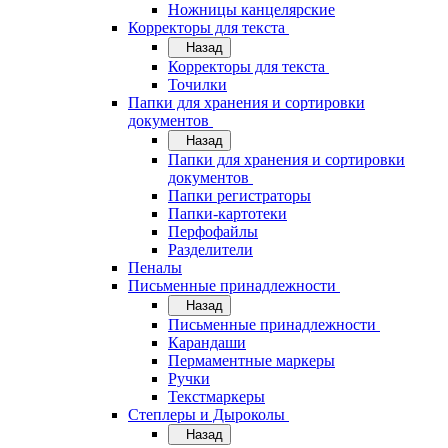
Ножницы канцелярские
Корректоры для текста
Назад
Корректоры для текста
Точилки
Папки для хранения и сортировки
документов
Назад
Папки для хранения и сортировки
документов
Папки регистраторы
Папки-картотеки
Перфофайлы
Разделители
Пеналы
Письменные принадлежности
Назад
Письменные принадлежности
Карандаши
Пермаментные маркеры
Ручки
Текстмаркеры
Степлеры и Дыроколы
Назад