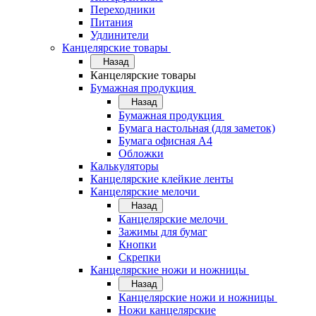
Переходники
Питания
Удлинители
Канцелярские товары
Назад
Канцелярские товары
Бумажная продукция
Назад
Бумажная продукция
Бумага настольная (для заметок)
Бумага офисная А4
Обложки
Калькуляторы
Канцелярские клейкие ленты
Канцелярские мелочи
Назад
Канцелярские мелочи
Зажимы для бумаг
Кнопки
Скрепки
Канцелярские ножи и ножницы
Назад
Канцелярские ножи и ножницы
Ножи канцелярские