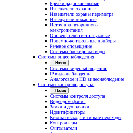
Брелки радиоканальные
Извещатели охранные
Извещатели охраны периметра
Извещатели пожарные
Источники вторичного
электропитания
Оповещатели свето-звуковые
Приемно-контрольные приборы
Речевое оповещение
Системы блокировки воды
Системы видеонаблюдения
Назад
Системы видеонаблюдения
IP видеонаблюдение
Аналоговое и HD видеонаблюдение
Системы контроля доступа
Назад
Системы контроля доступа
Видеодомофония
Замки и доводчики
Идентификаторы
Кнопки выхода и гибкие переходы
Контроллеры
Считыватели