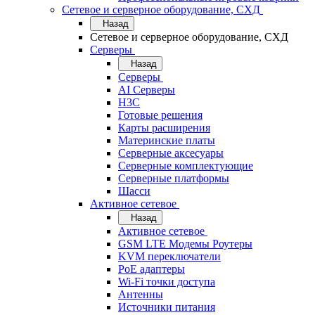
Сетевое и серверное оборудование, СХД
Назад
Сетевое и серверное оборудование, СХД
Cерверы
Назад
Cерверы
AI Серверы
H3C
Готовые решения
Карты расширения
Материнские платы
Серверные аксесуары
Серверные комплектующие
Серверные платформы
Шасси
Активное сетевое
Назад
Активное сетевое
GSM LTE Модемы Роутеры
KVM переключатели
PoE адаптеры
Wi-Fi точки доступа
Антенны
Источники питания