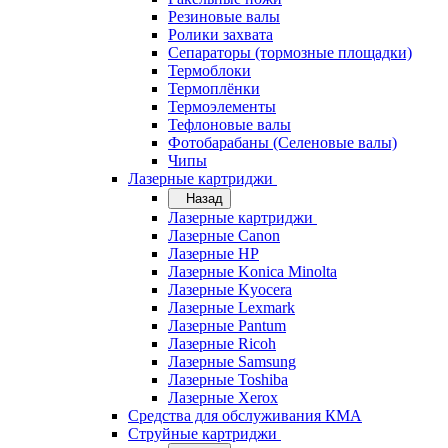
Резиновые валы
Ролики захвата
Сепараторы (тормозные площадки)
Термоблоки
Термоплёнки
Термоэлементы
Тефлоновые валы
Фотобарабаны (Селеновые валы)
Чипы
Лазерные картриджи
Назад
Лазерные картриджи
Лазерные Canon
Лазерные HP
Лазерные Konica Minolta
Лазерные Kyocera
Лазерные Lexmark
Лазерные Pantum
Лазерные Ricoh
Лазерные Samsung
Лазерные Toshiba
Лазерные Xerox
Средства для обслуживания КМА
Струйные картриджи