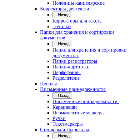
Ножницы канцелярские
Корректоры для текста
Назад
Корректоры для текста
Точилки
Папки для хранения и сортировки
документов
Назад
Папки для хранения и сортировки
документов
Папки регистраторы
Папки-картотеки
Перфофайлы
Разделители
Пеналы
Письменные принадлежности
Назад
Письменные принадлежности
Карандаши
Пермаментные маркеры
Ручки
Текстмаркеры
Степлеры и Дыроколы
Назад