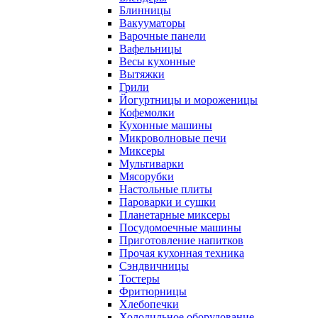
Блинницы
Вакууматоры
Варочные панели
Вафельницы
Весы кухонные
Вытяжки
Грили
Йогуртницы и мороженицы
Кофемолки
Кухонные машины
Микроволновые печи
Миксеры
Мультиварки
Мясорубки
Настольные плиты
Пароварки и сушки
Планетарные миксеры
Посудомоечные машины
Приготовление напитков
Прочая кухонная техника
Сэндвичницы
Тостеры
Фритюрницы
Хлебопечки
Холодильное оборудование